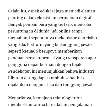
Selain itu, aspek edukasi juga menjadi elemen
penting dalam ekosistem permainan digital.
Banyak pemain baru yang tertarik mencoba
peruntungan di dunia judi online tanpa
memahami sepenuhnya mekanisme dan risiko
yang ada. Platform yang bertanggung jawab
seperti ketua66 berupaya memberikan
panduan serta informasi yang transparan agar
pengguna dapat bermain dengan bijak.
Pendekatan ini menunjukkan bahwa industri
hiburan daring dapat tumbuh sehat bila
dijalankan dengan etika dan tanggung jawab.
Menariknya, kemajuan teknologi turut
memberikan warna baru dalam pengalaman