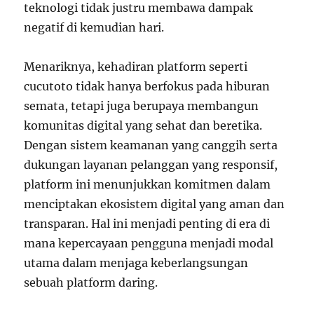
teknologi tidak justru membawa dampak
negatif di kemudian hari.
Menariknya, kehadiran platform seperti
cucutoto tidak hanya berfokus pada hiburan
semata, tetapi juga berupaya membangun
komunitas digital yang sehat dan beretika.
Dengan sistem keamanan yang canggih serta
dukungan layanan pelanggan yang responsif,
platform ini menunjukkan komitmen dalam
menciptakan ekosistem digital yang aman dan
transparan. Hal ini menjadi penting di era di
mana kepercayaan pengguna menjadi modal
utama dalam menjaga keberlangsungan
sebuah platform daring.