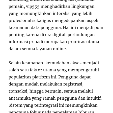
pemain, vip555 menghadirkan lingkungan
yang memungkinkan interaksi yang lebih
profesional sekaligus mengedepankan aspek
keamanan data pengguna. Hal ini menjadi poin
penting karena di era digital, perlindungan
informasi pribadi merupakan prioritas utama
dalam semua layanan online.
Selain keamanan, kemudahan akses menjadi
salah satu faktor utama yang mempengaruhi
popularitas platform ini. Pengguna dapat
dengan mudah melakukan registrasi,
transaksi, hingga bermain, semua melalui
antarmuka yang ramah pengguna dan intuitif.
Sistem yang terintegrasi ini memungkinkan
pengguna fokus pada pengalaman hiburan