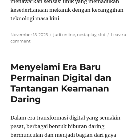
menawarkan sensasi unik yang memadukan
kesederhanaan mekanik dengan kecanggihan
teknologi masa kini.
Posted
Tags
November 15, 2025
judi online
,
nesiaplay
,
slot
Leave a
on
on
comment
Keajaiban
Estetika
Slot
Menyelami Era Baru
Digital
Masa
Permainan Digital dan
Kini
Tantangan Keamanan
Daring
Dalam era transformasi digital yang semakin
pesat, berbagai bentuk hiburan daring
bermunculan dan menjadi bagian dari gaya