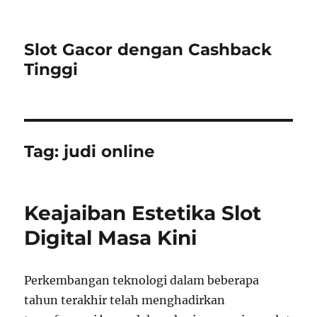
Slot Gacor dengan Cashback
Tinggi
Tag:
judi online
Keajaiban Estetika Slot
Digital Masa Kini
Perkembangan teknologi dalam beberapa
tahun terakhir telah menghadirkan