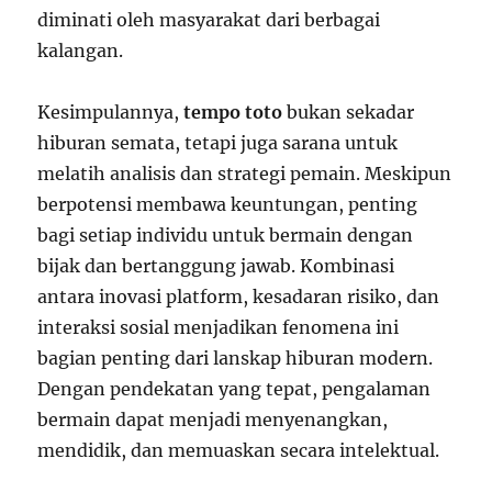
diminati oleh masyarakat dari berbagai
kalangan.
Kesimpulannya,
tempo toto
bukan sekadar
hiburan semata, tetapi juga sarana untuk
melatih analisis dan strategi pemain. Meskipun
berpotensi membawa keuntungan, penting
bagi setiap individu untuk bermain dengan
bijak dan bertanggung jawab. Kombinasi
antara inovasi platform, kesadaran risiko, dan
interaksi sosial menjadikan fenomena ini
bagian penting dari lanskap hiburan modern.
Dengan pendekatan yang tepat, pengalaman
bermain dapat menjadi menyenangkan,
mendidik, dan memuaskan secara intelektual.