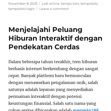
Posted
Tags
November 8, 2025
judi online
,
tempo toto
,
tempototo
,
on
on
tempototo login
Leave a comment
Menyelami
Peluang
dan
Menjelajahi Peluang
Strategi
dalam
Hiburan Interaktif dengan
Hiburan
Pendekatan Cerdas
Modern
Dalam beberapa tahun terakhir, tren hiburan
berbasis internet berkembang dengan sangat
cepat. Banyak platform baru bermunculan
dengan menawarkan pengalaman unik, salah
satunya adalah layanan yang menyediakan
permainan interaktif dengan potensi
keuntungan finansial. Salah satu nama yang
cukup sering dibicarakan adalah
megawin288
,