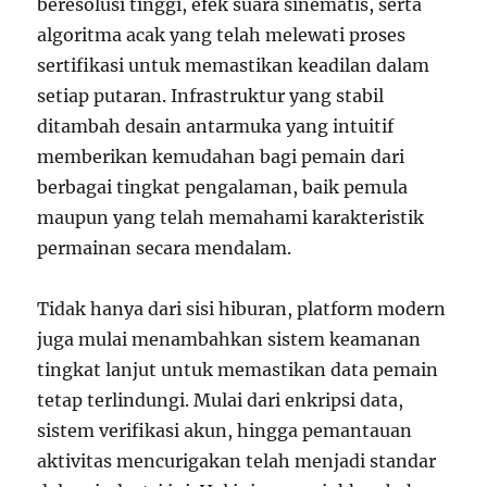
beresolusi tinggi, efek suara sinematis, serta
algoritma acak yang telah melewati proses
sertifikasi untuk memastikan keadilan dalam
setiap putaran. Infrastruktur yang stabil
ditambah desain antarmuka yang intuitif
memberikan kemudahan bagi pemain dari
berbagai tingkat pengalaman, baik pemula
maupun yang telah memahami karakteristik
permainan secara mendalam.
Tidak hanya dari sisi hiburan, platform modern
juga mulai menambahkan sistem keamanan
tingkat lanjut untuk memastikan data pemain
tetap terlindungi. Mulai dari enkripsi data,
sistem verifikasi akun, hingga pemantauan
aktivitas mencurigakan telah menjadi standar