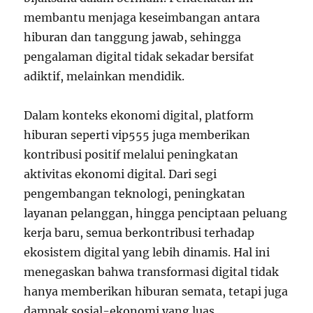
membantu menjaga keseimbangan antara
hiburan dan tanggung jawab, sehingga
pengalaman digital tidak sekadar bersifat
adiktif, melainkan mendidik.
Dalam konteks ekonomi digital, platform
hiburan seperti vip555 juga memberikan
kontribusi positif melalui peningkatan
aktivitas ekonomi digital. Dari segi
pengembangan teknologi, peningkatan
layanan pelanggan, hingga penciptaan peluang
kerja baru, semua berkontribusi terhadap
ekosistem digital yang lebih dinamis. Hal ini
menegaskan bahwa transformasi digital tidak
hanya memberikan hiburan semata, tetapi juga
dampak sosial-ekonomi yang luas.