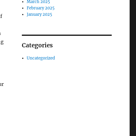
March 2025
February 2025
January 2025
f
n
ng
Categories
Uncategorized
ur