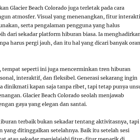
ikan Glacier Beach Colorado juga terletak pada cara
n atmosfer. Visual yang menenangkan, fitur interakti
unakan, serta pengalaman pengguna yang halus
h dari sekadar platform hiburan biasa. Ia menghadirka
npa harus pergi jauh, dan itu hal yang dicari banyak ora
, tempat seperti ini juga mencerminkan tren hiburan
onal, interaktif, dan fleksibel. Generasi sekarang ingin
a dinikmati kapan saja tanpa ribet, tapi tetap punya uns
enangan. Glacier Beach Colorado seolah menjawab
engan gaya yang elegan dan santai.
iburan terbaik bukan sekadar tentang aktivitasnya, tapi
 yang ditinggalkan setelahnya. Baik itu setelah sesi
t atau sekadar menjelajahi fitur-fitur menarik di