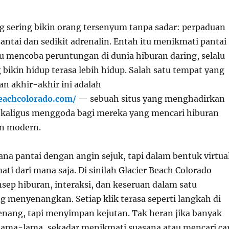
ng sering bikin orang tersenyum tanpa sadar: perpaduan
antai dan sedikit adrenalin. Entah itu menikmati pantai
u mencoba peruntungan di dunia hiburan daring, selalu
 bikin hidup terasa lebih hidup. Salah satu tempat yang
an akhir-akhir ini adalah
beachcolorado.com/
— sebuah situs yang menghadirkan
ekaligus menggoda bagi mereka yang mencari hiburan
n modern.
na pantai dengan angin sejuk, tapi dalam bentuk virtua
ati dari mana saja. Di sinilah Glacier Beach Colorado
p hiburan, interaksi, dan keseruan dalam satu
 menyenangkan. Setiap klik terasa seperti langkah di
nang, tapi menyimpan kejutan. Tak heran jika banyak
lama-lama, sekadar menikmati suasana atau mencari ca