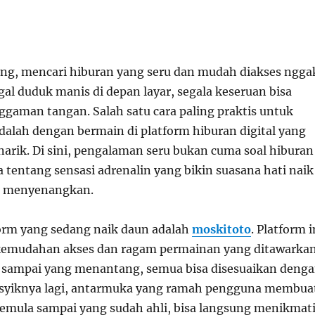
ng, mencari hiburan yang seru dan mudah diakses ngga
ggal duduk manis di depan layar, segala keseruan bisa
ggaman tangan. Salah satu cara paling praktis untuk
dalah dengan bermain di platform hiburan digital yang
arik. Di sini, pengalaman seru bukan cuma soal hiburan
a tentang sensasi adrenalin yang bikin suasana hati naik
ap menyenangkan.
form yang sedang naik daun adalah
moskitoto
. Platform i
 kemudahan akses dan ragam permainan yang ditawarkan
i sampai yang menantang, semua bisa disesuaikan deng
syiknya lagi, antarmuka yang ramah pengguna membua
 pemula sampai yang sudah ahli, bisa langsung menikmat