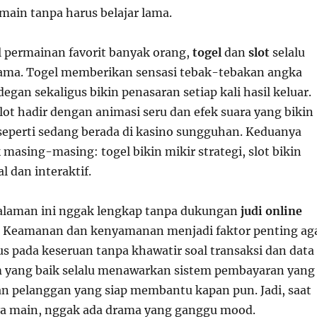
ain tanpa harus belajar lama.
al permainan favorit banyak orang,
togel
dan
slot
selalu
ama. Togel memberikan sensasi tebak-tebakan angka
egan sekaligus bikin penasaran setiap kali hasil keluar.
lot hadir dengan animasi seru dan efek suara yang bikin
eperti sedang berada di kasino sungguhan. Keduanya
 masing-masing: togel bikin mikir strategi, slot bikin
l dan interaktif.
alaman ini nggak lengkap tanpa dukungan
judi online
. Keamanan dan kenyamanan menjadi faktor penting ag
us pada keseruan tanpa khawatir soal transaksi dan data
rm yang baik selalu menawarkan sistem pembayaran yang
an pelanggan yang siap membantu kapan pun. Jadi, saat
ya main, nggak ada drama yang ganggu mood.