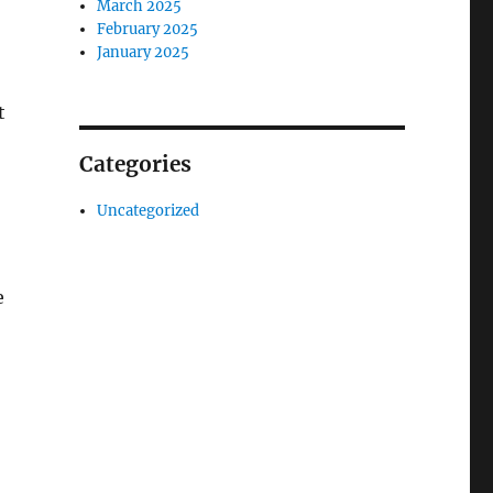
March 2025
February 2025
January 2025
t
Categories
Uncategorized
e