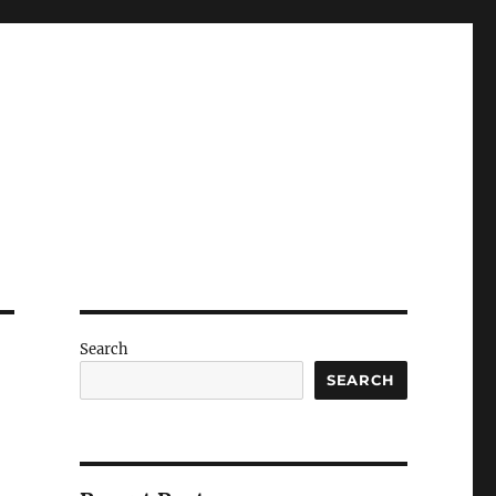
Search
SEARCH