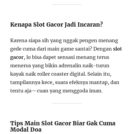
Kenapa Slot Gacor Jadi Incaran?
Karena siapa sih yang nggak pengen menang
gede cuma dari main game santai? Dengan
slot
gacor
, lo bisa dapet sensasi menang terus
menerus yang bikin adrenalin naik-turun
kayak naik roller coaster digital. Selain itu,
tampilannya kece, suara efeknya mantap, dan
tentu aja—cuan yang menggoda iman.
Tips Main Slot Gacor Biar Gak Cuma
Modal Doa