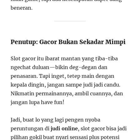
beneran.
Penutup: Gacor Bukan Sekadar Mimpi
Slot gacor itu ibarat mantan yang tiba-tiba
ngechat duluan—bikin deg-degan dan
penasaran. Tapi inget, tetep main dengan
kepala dingin, jangan sampe judi jadi candu.
Nikmatin permainannya, ambil cuannya, dan
jangan lupa have fun!
Jadi, buat lo yang lagi pengen nyoba
peruntungan di
judi online
, slot gacor bisa jadi
pilihan gokil buat nyari sensasi plus potensi