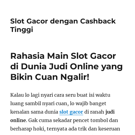
Slot Gacor dengan Cashback
Tinggi
Rahasia Main Slot Gacor
di Dunia Judi Online yang
Bikin Cuan Ngalir!
Kalau lo lagi nyari cara seru buat isi waktu
luang sambil nyari cuan, lo wajib banget
kenalan sama dunia
slot gacor
di ranah
judi
online
. Gak cuma sekadar pencet tombol dan
berharap hoki, ternyata ada trik dan keseruan