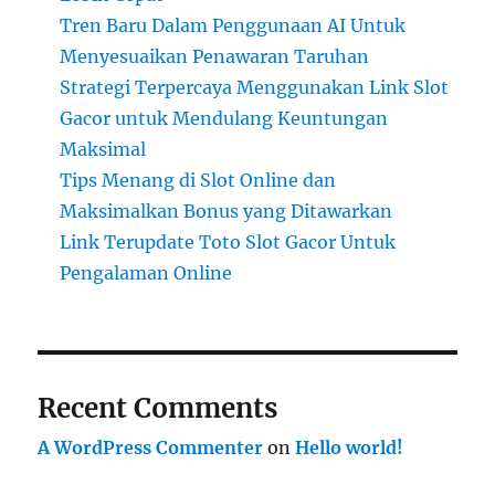
Tren Baru Dalam Penggunaan AI Untuk
Menyesuaikan Penawaran Taruhan
Strategi Terpercaya Menggunakan Link Slot
Gacor untuk Mendulang Keuntungan
Maksimal
Tips Menang di Slot Online dan
Maksimalkan Bonus yang Ditawarkan
Link Terupdate Toto Slot Gacor Untuk
Pengalaman Online
Recent Comments
A WordPress Commenter
on
Hello world!