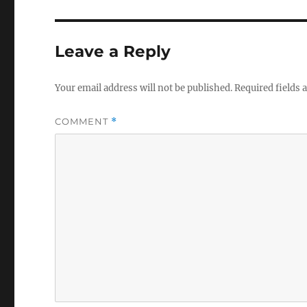
Leave a Reply
Your email address will not be published.
Required fields
COMMENT
*