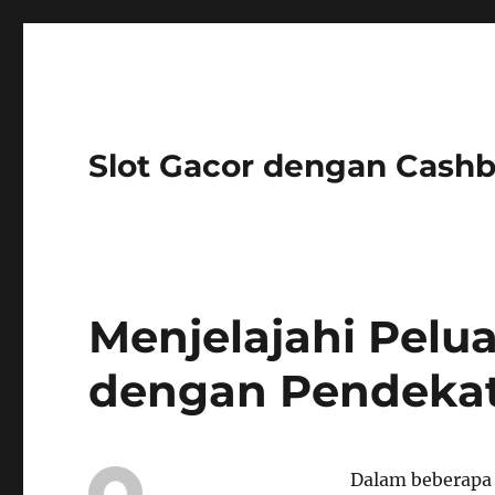
Slot Gacor dengan Cashb
Menjelajahi Pelua
dengan Pendekat
Dalam beberapa t