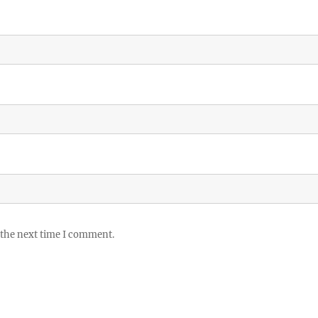
 the next time I comment.