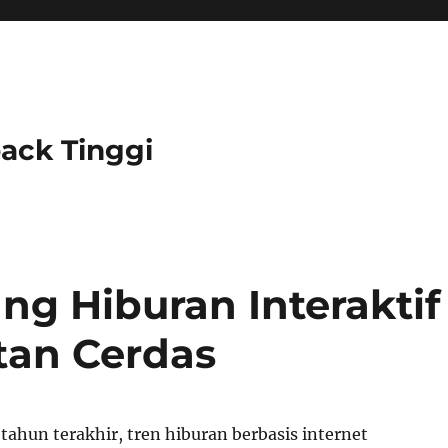
ack Tinggi
ng Hiburan Interaktif
an Cerdas
ahun terakhir, tren hiburan berbasis internet