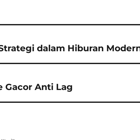
Strategi dalam Hiburan Moder
ne Gacor Anti Lag