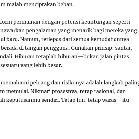
m malah menciptakan beban.
tform permainan dengan potensi keuntungan seperti
awarkan pengalaman yang menarik bagi mereka yang
al baru. Namun, terlepas dari semua kemudahannya,
 berada di tangan pengguna. Gunakan prinsip: santai,
ndali. Hiburan tetaplah hiburan—bukan jalan pintas
sesuatu yang lebih besar.
memahami peluang dan risikonya adalah langkah palin
um memulai. Nikmati prosesnya, tetap rasional, dan
ali keputusanmu sendiri. Tetap fun, tetap waras—itu