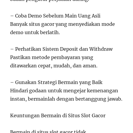
– Coba Demo Sebelum Main Uang Asli
Banyak situs gacor yang menyediakan mode
demo untuk berlatih.
– Perhatikan Sistem Deposit dan Withdraw
Pastikan metode pembayaran yang
ditawarkan cepat, mudah, dan aman.
– Gunakan Strategi Bermain yang Baik
Hindari godaan untuk mengejar kemenangan
instan, bermainlah dengan bertanggung jawab.
Keuntungan Bermain di Situs Slot Gacor
Bermain di situs slot gacor tidak