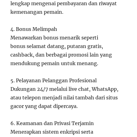
lengkap mengenai pembayaran dan riwayat
kemenangan pemain.
4. Bonus Melimpah
Menawarkan bonus menarik seperti
bonus selamat datang, putaran gratis,
cashback, dan berbagai promosi lain yang
mendukung pemain untuk menang.
5. Pelayanan Pelanggan Profesional
Dukungan 24/7 melalui live chat, WhatsApp,
atau telepon menjadi nilai tambah dari situs
gacor yang dapat dipercaya.
6. Keamanan dan Privasi Terjamin
Menerapkan sistem enkripsi serta