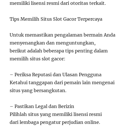
memiliki lisensi resmi dari otoritas terkait.
Tips Memilih Situs Slot Gacor Terpercaya
Untuk memastikan pengalaman bermain Anda
menyenangkan dan menguntungkan,
berikut adalah beberapa tips penting dalam
memilih situs slot gacor:
– Periksa Reputasi dan Ulasan Pengguna
Ketahui tanggapan dari pemain lain mengenai
situs yang bersangkutan.
– Pastikan Legal dan Berizin
Pilihlah situs yang memiliki lisensi resmi
dari lembaga pengatur perjudian online.