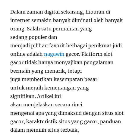
Dalam zaman digital sekarang, hiburan di
internet semakin banyak diminati oleh banyak
orang. Salah satu permainan yang
sedang populer dan
menjadi pilihan favorit berbagai penikmat judi
online adalah
nagawin
gacor. Platform slot
gacor tidak hanya menyajikan pengalaman
bermain yang menarik, tetapi
juga memberikan kesempatan besar
untuk meraih kemenangan yang
signifikan. Artikel ini
akan menjelaskan secara rinci
mengenai apa yang dimaksud dengan situs slot
gacor, karakteristik situs yang gacor, panduan
dalam memilih situs terbaik,