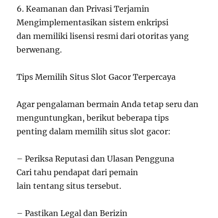
6. Keamanan dan Privasi Terjamin
Mengimplementasikan sistem enkripsi
dan memiliki lisensi resmi dari otoritas yang
berwenang.
Tips Memilih Situs Slot Gacor Terpercaya
Agar pengalaman bermain Anda tetap seru dan
menguntungkan, berikut beberapa tips
penting dalam memilih situs slot gacor:
– Periksa Reputasi dan Ulasan Pengguna
Cari tahu pendapat dari pemain
lain tentang situs tersebut.
– Pastikan Legal dan Berizin