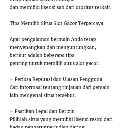
dan memiliki lisensi sah dari otoritas terkait.
Tips Memilih Situs Slot Gacor Terpercaya
Agar pengalaman bermain Anda tetap
menyenangkan dan menguntungkan,
berikut adalah beberapa tips
penting untuk memilih situs slot gacor:
– Periksa Reputasi dan Ulasan Pengguna
Cari informasi tentang tinjauan dari pemain
lain mengenai situs tersebut.
– Pastikan Legal dan Berizin
Pilihlah situs yang memiliki lisensi resmi dari
badan pengatur perjudian daring.