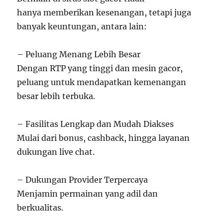
hanya memberikan kesenangan, tetapi juga
banyak keuntungan, antara lain:
– Peluang Menang Lebih Besar
Dengan RTP yang tinggi dan mesin gacor,
peluang untuk mendapatkan kemenangan
besar lebih terbuka.
– Fasilitas Lengkap dan Mudah Diakses
Mulai dari bonus, cashback, hingga layanan
dukungan live chat.
– Dukungan Provider Terpercaya
Menjamin permainan yang adil dan
berkualitas.