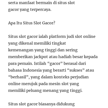
serta manfaat bermain di situs slot
gacor yang terpercaya.
Apa Itu Situs Slot Gacor?
Situs slot gacor ialah platform judi slot online
yang dikenal memiliki tingkat
kemenangan yang tinggi dan sering
memberikan jackpot atau hadiah besar kepada
para pemain. Istilah “gacor” berasal dari
bahasa Indonesia yang berarti “sukses” atau
“berhasil”, yang dalam konteks perjudian
online merujuk pada mesin slot yang
memiliki peluang menang yang tinggi.
Situs slot gacor biasanya didukung