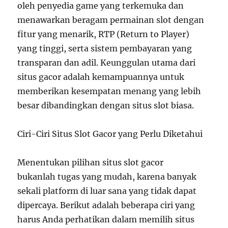
oleh penyedia game yang terkemuka dan
menawarkan beragam permainan slot dengan
fitur yang menarik, RTP (Return to Player)
yang tinggi, serta sistem pembayaran yang
transparan dan adil. Keunggulan utama dari
situs gacor adalah kemampuannya untuk
memberikan kesempatan menang yang lebih
besar dibandingkan dengan situs slot biasa.
Ciri-Ciri Situs Slot Gacor yang Perlu Diketahui
Menentukan pilihan situs slot gacor
bukanlah tugas yang mudah, karena banyak
sekali platform di luar sana yang tidak dapat
dipercaya. Berikut adalah beberapa ciri yang
harus Anda perhatikan dalam memilih situs