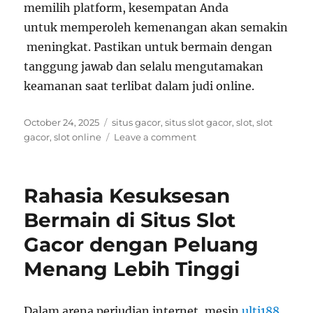
memilih platform, kesempatan Anda
untuk memperoleh kemenangan akan semakin
meningkat. Pastikan untuk bermain dengan
tanggung jawab dan selalu mengutamakan
keamanan saat terlibat dalam judi online.
Posted
Tags
October 24, 2025
situs gacor
,
situs slot gacor
,
slot
,
slot
on
on
gacor
,
slot online
Leave a comment
Faktor-
Faktor
Utama
Rahasia Kesuksesan
yang
Membuat
Bermain di Situs Slot
Situs
Gacor dengan Peluang
Slot
Gacor
Menang Lebih Tinggi
Menjadi
Favorit
Para
Dalam arena perjudian internet, mesin
ulti188
Pemain