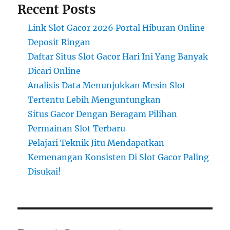
Recent Posts
Link Slot Gacor 2026 Portal Hiburan Online
Deposit Ringan
Daftar Situs Slot Gacor Hari Ini Yang Banyak
Dicari Online
Analisis Data Menunjukkan Mesin Slot
Tertentu Lebih Menguntungkan
Situs Gacor Dengan Beragam Pilihan
Permainan Slot Terbaru
Pelajari Teknik Jitu Mendapatkan
Kemenangan Konsisten Di Slot Gacor Paling
Disukai!