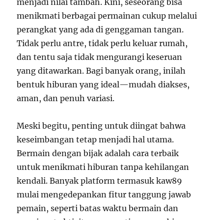
menjadi nilai tambah. Kini, seseorang bisa
menikmati berbagai permainan cukup melalui
perangkat yang ada di genggaman tangan.
Tidak perlu antre, tidak perlu keluar rumah,
dan tentu saja tidak mengurangi keseruan
yang ditawarkan. Bagi banyak orang, inilah
bentuk hiburan yang ideal—mudah diakses,
aman, dan penuh variasi.
Meski begitu, penting untuk diingat bahwa
keseimbangan tetap menjadi hal utama.
Bermain dengan bijak adalah cara terbaik
untuk menikmati hiburan tanpa kehilangan
kendali. Banyak platform termasuk kaw89
mulai mengedepankan fitur tanggung jawab
pemain, seperti batas waktu bermain dan