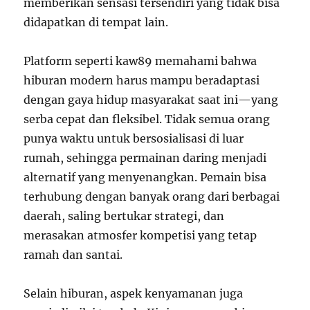
memberikan sensasi tersendiri yang tidak bisa
didapatkan di tempat lain.
Platform seperti kaw89 memahami bahwa
hiburan modern harus mampu beradaptasi
dengan gaya hidup masyarakat saat ini—yang
serba cepat dan fleksibel. Tidak semua orang
punya waktu untuk bersosialisasi di luar
rumah, sehingga permainan daring menjadi
alternatif yang menyenangkan. Pemain bisa
terhubung dengan banyak orang dari berbagai
daerah, saling bertukar strategi, dan
merasakan atmosfer kompetisi yang tetap
ramah dan santai.
Selain hiburan, aspek kenyamanan juga