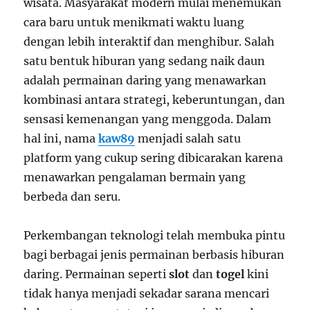
wisata. Masyarakat modern mulai menemukan
cara baru untuk menikmati waktu luang
dengan lebih interaktif dan menghibur. Salah
satu bentuk hiburan yang sedang naik daun
adalah permainan daring yang menawarkan
kombinasi antara strategi, keberuntungan, dan
sensasi kemenangan yang menggoda. Dalam
hal ini, nama
kaw89
menjadi salah satu
platform yang cukup sering dibicarakan karena
menawarkan pengalaman bermain yang
berbeda dan seru.
Perkembangan teknologi telah membuka pintu
bagi berbagai jenis permainan berbasis hiburan
daring. Permainan seperti
slot
dan
togel
kini
tidak hanya menjadi sekadar sarana mencari