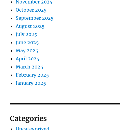
November 2025
October 2025
September 2025
August 2025
July 2025
June 2025
May 2025
April 2025
March 2025
February 2025
January 2025
Categories
Uncategorized