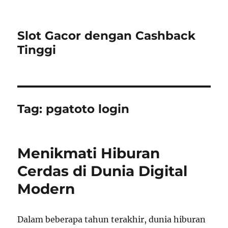
Slot Gacor dengan Cashback
Tinggi
Tag:
pgatoto login
Menikmati Hiburan
Cerdas di Dunia Digital
Modern
Dalam beberapa tahun terakhir, dunia hiburan