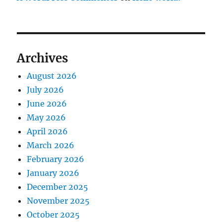
Archives
August 2026
July 2026
June 2026
May 2026
April 2026
March 2026
February 2026
January 2026
December 2025
November 2025
October 2025