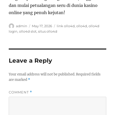
dan mulai petualangan seru di dunia kasino
online yang penuh kejutan!
Author
Posted
Tags
admin
May 17, 2026
link ollo4d
,
ollo4d
,
ollo4d
on
login
,
ollo4d slot
,
situs ollo4d
Leave a Reply
Your email address will not be published.
Required fields
are marked
*
COMMENT
*