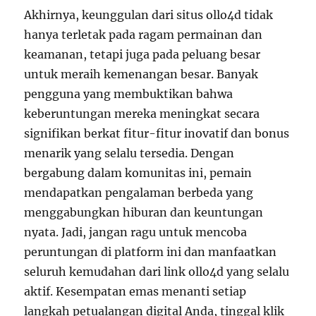
Akhirnya, keunggulan dari situs ollo4d tidak
hanya terletak pada ragam permainan dan
keamanan, tetapi juga pada peluang besar
untuk meraih kemenangan besar. Banyak
pengguna yang membuktikan bahwa
keberuntungan mereka meningkat secara
signifikan berkat fitur-fitur inovatif dan bonus
menarik yang selalu tersedia. Dengan
bergabung dalam komunitas ini, pemain
mendapatkan pengalaman berbeda yang
menggabungkan hiburan dan keuntungan
nyata. Jadi, jangan ragu untuk mencoba
peruntungan di platform ini dan manfaatkan
seluruh kemudahan dari link ollo4d yang selalu
aktif. Kesempatan emas menanti setiap
langkah petualangan digital Anda, tinggal klik