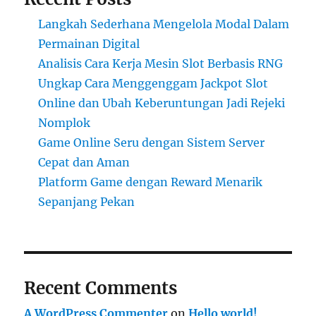
Langkah Sederhana Mengelola Modal Dalam
Permainan Digital
Analisis Cara Kerja Mesin Slot Berbasis RNG
Ungkap Cara Menggenggam Jackpot Slot
Online dan Ubah Keberuntungan Jadi Rejeki
Nomplok
Game Online Seru dengan Sistem Server
Cepat dan Aman
Platform Game dengan Reward Menarik
Sepanjang Pekan
Recent Comments
A WordPress Commenter
on
Hello world!