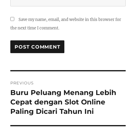
Save my name, email, and website in this browser for
the next time I comment.
Post
PREVIOUS
navigation
Buru Peluang Menang Lebih
Previous
post:
Cepat dengan Slot Online
Paling Dicari Tahun Ini