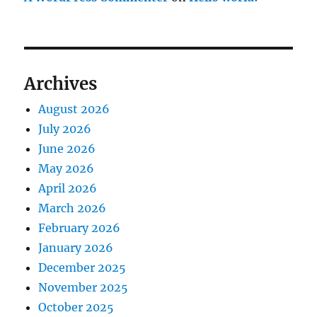
Archives
August 2026
July 2026
June 2026
May 2026
April 2026
March 2026
February 2026
January 2026
December 2025
November 2025
October 2025