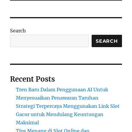
Search
SEARCH
Recent Posts
Tren Baru Dalam Penggunaan AI Untuk
Menyesuaikan Penawaran Taruhan
Strategi Terpercaya Menggunakan Link Slot
Gacor untuk Mendulang Keuntungan
Maksimal
Tips Menang di Slot Online dan