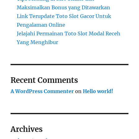
Maksimalkan Bonus yang Ditawarkan
Link Terupdate Toto Slot Gacor Untuk
Pengalaman Online
Jelajahi Permainan Toto Slot Modal Receh
Yang Menghibur
Recent Comments
A WordPress Commenter
on
Hello world!
Archives