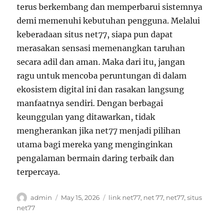
terus berkembang dan memperbarui sistemnya
demi memenuhi kebutuhan pengguna. Melalui
keberadaan situs net77, siapa pun dapat
merasakan sensasi memenangkan taruhan
secara adil dan aman. Maka dari itu, jangan
ragu untuk mencoba peruntungan di dalam
ekosistem digital ini dan rasakan langsung
manfaatnya sendiri. Dengan berbagai
keunggulan yang ditawarkan, tidak
mengherankan jika net77 menjadi pilihan
utama bagi mereka yang menginginkan
pengalaman bermain daring terbaik dan
terpercaya.
Author
Posted
Tags
admin
May 15, 2026
link net77
,
net 77
,
net77
,
situs
on
net77