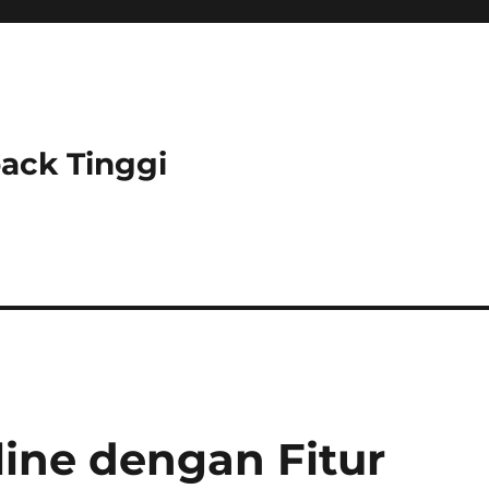
ack Tinggi
ine dengan Fitur