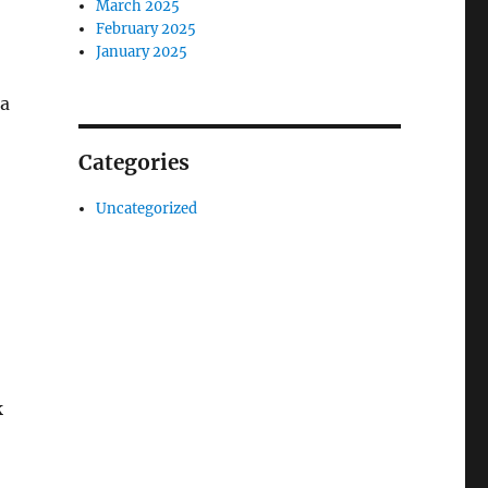
March 2025
February 2025
January 2025
ga
Categories
Uncategorized
k