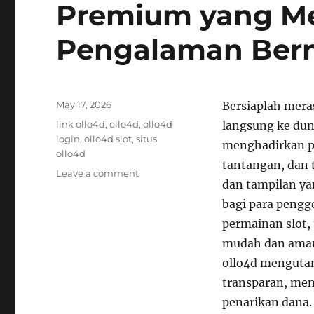
Premium yang M
Pengalaman Berm
Posted
May 17, 2026
Bersiaplah mera
on
Tags
link ollo4d
,
ollo4d
,
ollo4d
langsung ke duni
login
,
ollo4d slot
,
situs
menghadirkan p
ollo4d
tantangan, dan 
on
Leave a comment
dan tampilan ya
Temukan
Slot
bagi para pengg
Online
permainan slot, 
dengan
mudah dan aman.
Fitur
Premium
ollo4d mengutam
yang
transparan, me
Memberikan
penarikan dana.
Pengalaman