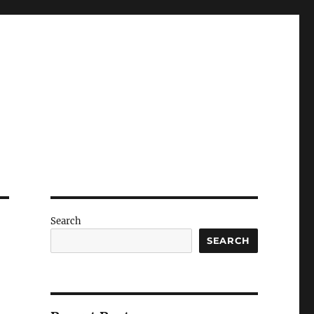
Search
SEARCH