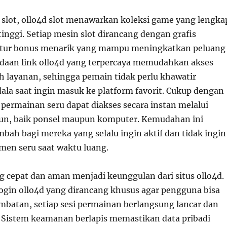
slot, ollo4d slot menawarkan koleksi game yang lengka
tinggi. Setiap mesin slot dirancang dengan grafis
tur bonus menarik yang mampu meningkatkan peluang
daan link ollo4d yang terpercaya memudahkan akses
h layanan, sehingga pemain tidak perlu khawatir
la saat ingin masuk ke platform favorit. Cukup dengan
 permainan seru dapat diakses secara instan melalui
un, baik ponsel maupun komputer. Kemudahan ini
mbah bagi mereka yang selalu ingin aktif dan tidak ingin
en seru saat waktu luang.
g cepat dan aman menjadi keunggulan dari situs ollo4d.
ogin ollo4d yang dirancang khusus agar pengguna bisa
batan, setiap sesi permainan berlangsung lancar dan
Sistem keamanan berlapis memastikan data pribadi