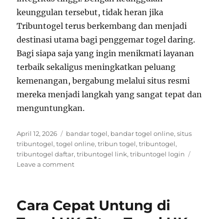
keunggulan tersebut, tidak heran jika
Tribuntogel terus berkembang dan menjadi
destinasi utama bagi penggemar togel daring.
Bagi siapa saja yang ingin menikmati layanan
terbaik sekaligus meningkatkan peluang
kemenangan, bergabung melalui situs resmi
mereka menjadi langkah yang sangat tepat dan
menguntungkan.
Posted
Tags
April 12, 2026
bandar togel
,
bandar togel online
,
situs
on
tribuntogel
,
togel online
,
tribun togel
,
tribuntogel
,
tribuntogel daftar
,
tribuntogel link
,
tribuntogel login
on
Leave a comment
Temukan
Strategi
Jitu
Cara Cepat Untung di
Togel
Online