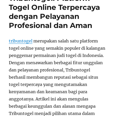
Togel
Togel Online Terpercaya
sebagai
dengan Pelayanan
Platform
Togel
Profesional dan Aman
Online
Terpercaya
tribuntogel
merupakan salah satu platform
togel online yang semakin populer di kalangan
penggemar permainan judi togel di Indonesia.
Dengan menawarkan berbagai fitur unggulan
dan pelayanan profesional, Tribuntogel
berhasil membangun reputasi sebagai situs
togel terpercaya yang mengutamakan
kenyamanan dan keamanan bagi para
anggotanya. Artikel ini akan mengulas
berbagai keunggulan dan alasan mengapa
Tribuntogel menjadi pilihan utama dalam