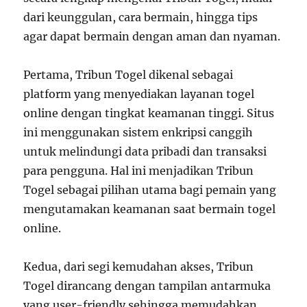
dari keunggulan, cara bermain, hingga tips
agar dapat bermain dengan aman dan nyaman.
Pertama, Tribun Togel dikenal sebagai
platform yang menyediakan layanan togel
online dengan tingkat keamanan tinggi. Situs
ini menggunakan sistem enkripsi canggih
untuk melindungi data pribadi dan transaksi
para pengguna. Hal ini menjadikan Tribun
Togel sebagai pilihan utama bagi pemain yang
mengutamakan keamanan saat bermain togel
online.
Kedua, dari segi kemudahan akses, Tribun
Togel dirancang dengan tampilan antarmuka
yang user-friendly sehingga memudahkan