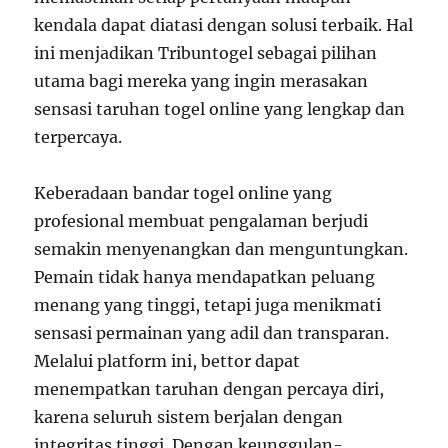
kendala dapat diatasi dengan solusi terbaik. Hal
ini menjadikan Tribuntogel sebagai pilihan
utama bagi mereka yang ingin merasakan
sensasi taruhan togel online yang lengkap dan
terpercaya.
Keberadaan bandar togel online yang
profesional membuat pengalaman berjudi
semakin menyenangkan dan menguntungkan.
Pemain tidak hanya mendapatkan peluang
menang yang tinggi, tetapi juga menikmati
sensasi permainan yang adil dan transparan.
Melalui platform ini, bettor dapat
menempatkan taruhan dengan percaya diri,
karena seluruh sistem berjalan dengan
integritas tinggi. Dengan keunggulan-