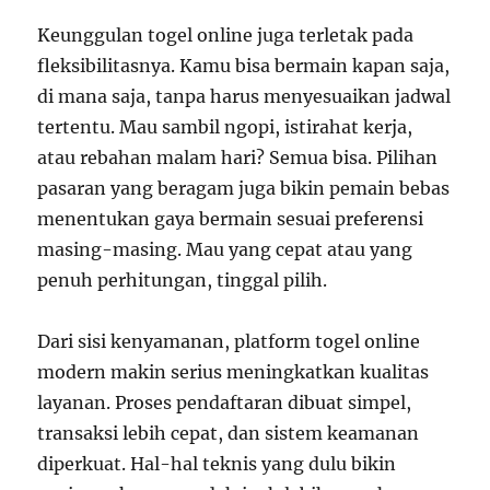
Keunggulan togel online juga terletak pada
fleksibilitasnya. Kamu bisa bermain kapan saja,
di mana saja, tanpa harus menyesuaikan jadwal
tertentu. Mau sambil ngopi, istirahat kerja,
atau rebahan malam hari? Semua bisa. Pilihan
pasaran yang beragam juga bikin pemain bebas
menentukan gaya bermain sesuai preferensi
masing-masing. Mau yang cepat atau yang
penuh perhitungan, tinggal pilih.
Dari sisi kenyamanan, platform togel online
modern makin serius meningkatkan kualitas
layanan. Proses pendaftaran dibuat simpel,
transaksi lebih cepat, dan sistem keamanan
diperkuat. Hal-hal teknis yang dulu bikin