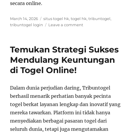
secara online.
Posted
Tags
March 14, 2026
situs togel hk
,
togel hk
,
tribuntogel
,
on
on
tribuntogel login
Leave a comment
Cara
Cepat
Untung
Temukan Strategi Sukses
di
Togel
Mendulang Keuntungan
HK
di Togel Online!
Situs
Togel
HK
Dalam dunia perjudian daring, Tribuntogel
berhasil menarik perhatian banyak pecinta
togel berkat layanan lengkap dan inovatif yang
mereka tawarkan. Platform ini tidak hanya
menyediakan berbagai pasaran togel dari
seluruh dunia, tetapi juga mengutamakan