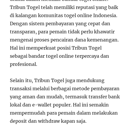
Tribun Togel telah memiliki reputasi yang baik
di kalangan komunitas togel online Indonesia.
Dengan sistem pembayaran yang cepat dan
transparan, para pemain tidak perlu khawatir
mengenai proses pencairan dana kemenangan.
Hal ini memperkuat posisi Tribun Togel
sebagai bandar togel online terpercaya dan
profesional.
Selain itu, Tribun Togel juga mendukung
transaksi melalui berbagai metode pembayaran
yang aman dan mudah, termasuk transfer bank
lokal dan e-wallet populer. Hal ini semakin
mempermudah para pemain dalam melakukan
deposit dan withdraw kapan saja.