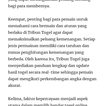
bagi para membernya.
Keempat, penting bagi para pemain untuk
memahami cara bermain dan aturan yang
berlaku di Tribun Togel agar dapat
memaksimalkan peluang kemenangan. Setiap
jenis permainan memiliki cara taruhan dan
rumus penghitungan kemenangan yang
berbeda. Oleh karena itu, Tribun Togel juga
menyediakan panduan lengkap dan update
hasil togel secara real-time sehingga pemain
dapat mengikuti perkembangan angka dengan
akurat.
Kelima, faktor kepercayaan menjadi aspek
utama dalam memilih bandar togel online.