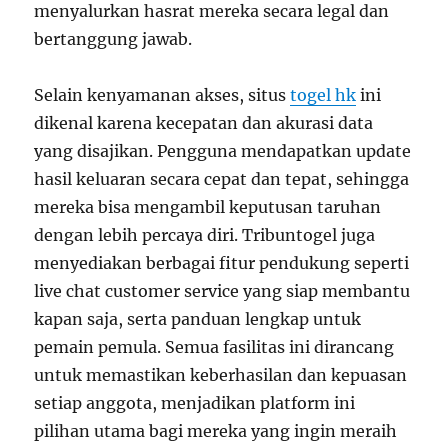
menyalurkan hasrat mereka secara legal dan
bertanggung jawab.
Selain kenyamanan akses, situs
togel hk
ini
dikenal karena kecepatan dan akurasi data
yang disajikan. Pengguna mendapatkan update
hasil keluaran secara cepat dan tepat, sehingga
mereka bisa mengambil keputusan taruhan
dengan lebih percaya diri. Tribuntogel juga
menyediakan berbagai fitur pendukung seperti
live chat customer service yang siap membantu
kapan saja, serta panduan lengkap untuk
pemain pemula. Semua fasilitas ini dirancang
untuk memastikan keberhasilan dan kepuasan
setiap anggota, menjadikan platform ini
pilihan utama bagi mereka yang ingin meraih