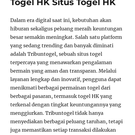
Togel HK Situs Togel HK
yang
Membantu
Anda
Dalam era digital saat ini, kebutuhan akan
Menang
hiburan sekaligus peluang meraih keuntungan
Konsisten
di
besar semakin meningkat. Salah satu platform
Bandar
yang sedang trending dan banyak diminati
Togel
adalah Tribuntogel, sebuah situs togel
Terbaik
terpercaya yang menawarkan pengalaman
bermain yang aman dan transparan. Melalui
layanan lengkap dan inovatif, pengguna dapat
menikmati berbagai permainan togel dari
berbagai pasaran, termasuk togel HK yang
terkenal dengan tingkat keuntungannya yang
menggiurkan. Tribuntogel tidak hanya
menyediakan berbagai peluang taruhan, tetapi
juga memastikan setiap transaksi dilakukan