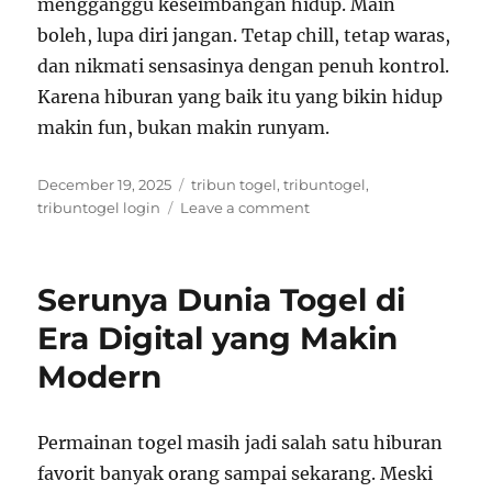
mengganggu keseimbangan hidup. Main
boleh, lupa diri jangan. Tetap chill, tetap waras,
dan nikmati sensasinya dengan penuh kontrol.
Karena hiburan yang baik itu yang bikin hidup
makin fun, bukan makin runyam.
Posted
Tags
December 19, 2025
tribun togel
,
tribuntogel
,
on
on
tribuntogel login
Leave a comment
Cara
Asyik
Menikmati
Serunya Dunia Togel di
Togel
Online
Era Digital yang Makin
dengan
Modern
Gaya
Santai
tapi
Tetap
Permainan togel masih jadi salah satu hiburan
Cerdas
favorit banyak orang sampai sekarang. Meski