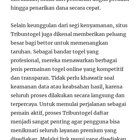
hingga penarikan dana secara cepat.
Selain keunggulan dari segi kenyamanan, situs
Tribuntogel juga dikenal memberikan peluang
besar bagi bettor untuk memenangkan
taruhan. Sebagai bandar togel yang
profesional, mereka menawarkan berbagai
jenis permainan togel online yang kompetitif
dan transparan. Tidak perlu khawatir soal
keamanan data atau keabsahan hasil, karena
seluruh proses dilakukan secara langsung dan
terpercaya. Untuk memulai perjalanan sebagai
pemain aktif, proses Tribuntogel daftar
menjadi sangat penting agar pengguna bisa
menikmati seluruh layanan premium yang
disediakan. Melalui link resmi yang disediakan,