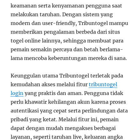
keamanan serta kenyamanan pengguna saat
melakukan taruhan. Dengan sistem yang
modern dan user-friendly, Tribuntogel mampu
memberikan pengalaman berbeda dari situs
togel online lainnya, sehingga membuat para
pemain semakin percaya dan betah berlama-
lama mencoba keberuntungan mereka di sana.
Keunggulan utama Tribuntogel terletak pada
kemudahan akses melalui fitur
tribuntogel
login
yang praktis dan aman. Pengguna tidak
perlu khawatir kehilangan akun karena proses
autentikasi yang cepat serta perlindungan data
pribadi yang ketat. Melalui fitur ini, pemain
dapat dengan mudah mengakses berbagai
layanan, seperti taruhan live, keluaran angka