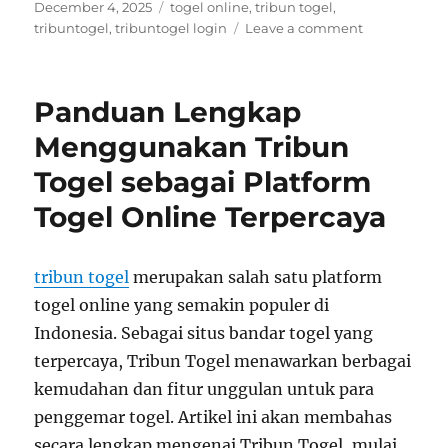
Posted
Tags
December 4, 2025
togel online
,
tribun togel
,
on
on
tribuntogel
,
tribuntogel login
Leave a comment
Serunya
Dunia
Togel
Panduan Lengkap
di
Era
Menggunakan Tribun
Digital
Togel sebagai Platform
yang
Makin
Togel Online Terpercaya
Modern
tribun togel
merupakan salah satu platform
togel online yang semakin populer di
Indonesia. Sebagai situs bandar togel yang
terpercaya, Tribun Togel menawarkan berbagai
kemudahan dan fitur unggulan untuk para
penggemar togel. Artikel ini akan membahas
secara lengkap mengenai Tribun Togel, mulai