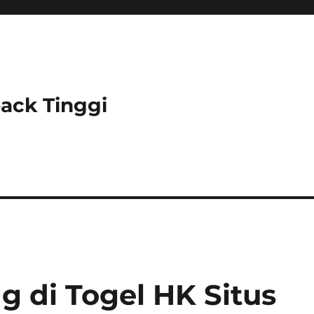
ack Tinggi
g di Togel HK Situs