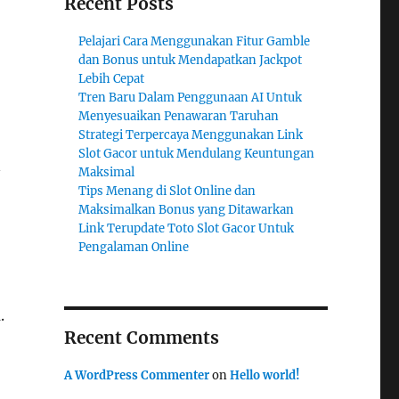
Recent Posts
Pelajari Cara Menggunakan Fitur Gamble
dan Bonus untuk Mendapatkan Jackpot
Lebih Cepat
Tren Baru Dalam Penggunaan AI Untuk
Menyesuaikan Penawaran Taruhan
Strategi Terpercaya Menggunakan Link
Slot Gacor untuk Mendulang Keuntungan
n
Maksimal
Tips Menang di Slot Online dan
Maksimalkan Bonus yang Ditawarkan
Link Terupdate Toto Slot Gacor Untuk
Pengalaman Online
.
Recent Comments
A WordPress Commenter
on
Hello world!