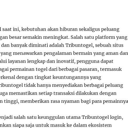
l saat ini, kebutuhan akan hiburan sekaligus peluang
an besar semakin meningkat. Salah satu platform yang
 dan banyak diminati adalah Tribuntogel, sebuah situs
ya yang menawarkan pengalaman bermain yang aman da
alui layanan lengkap dan inovatif, pengguna dapat
gai permainan togel dari berbagai pasaran, termasuk
erkenal dengan tingkat keuntungannya yang
ibuntogel tidak hanya menyediakan berbagai peluang
 juga memastikan setiap transaksi dilakukan dengan
 tinggi, memberikan rasa nyaman bagi para pemainnya
jadi salah satu keunggulan utama Tribuntogel login,
kan siapa saja untuk masuk ke dalam ekosistem