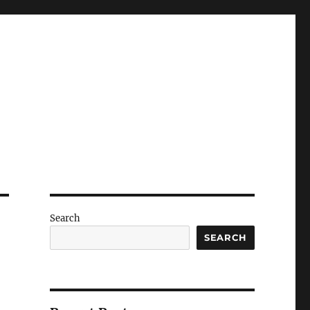
Search
SEARCH