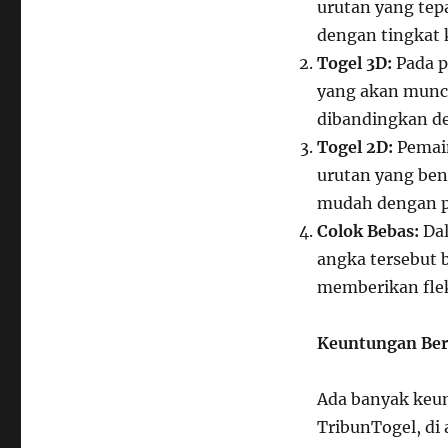
urutan yang tep
dengan tingkat k
Togel 3D:
Pada p
yang akan muncu
dibandingkan d
Togel 2D:
Pemain
urutan yang ben
mudah dengan pe
Colok Bebas:
Dal
angka tersebut b
memberikan fleks
Keuntungan Ber
Ada banyak keun
TribunTogel, di