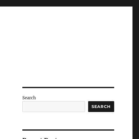
Search
i
SEARCH