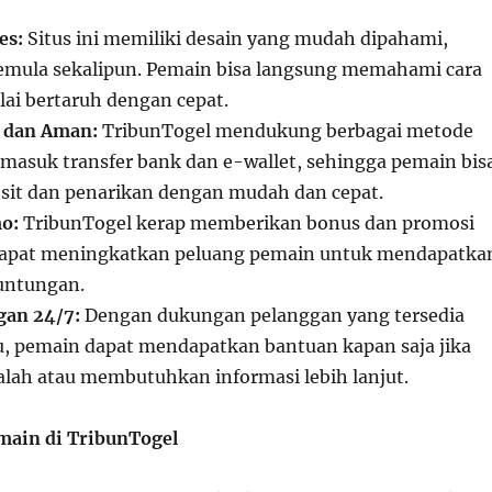
es:
Situs ini memiliki desain yang mudah dipahami,
emula sekalipun. Pemain bisa langsung memahami cara
ai bertaruh dengan cepat.
t dan Aman:
TribunTogel mendukung berbagai metode
masuk transfer bank dan e-wallet, sehingga pemain bis
it dan penarikan dengan mudah dan cepat.
o:
TribunTogel kerap memberikan bonus dan promosi
dapat meningkatkan peluang pemain untuk mendapatka
untungan.
gan 24/7:
Dengan dukungan pelanggan yang tersedia
, pemain dapat mendapatkan bantuan kapan saja jika
ah atau membutuhkan informasi lebih lanjut.
main di TribunTogel