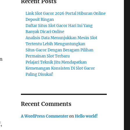
Recent Posts
Link Slot Gacor 2026 Portal Hiburan Online
Deposit Ringan
Daftar Situs Slot Gacor Hari Ini Yang
Banyak Dicari Online
Analisis Data Menunjukkan Mesin Slot
Tertentu Lebih Menguntungkan
Situs Gacor Dengan Beragam Pilihan
Permainan Slot Terbaru
an
Pelajari Teknik Jitu Mendapatkan
Kemenangan Konsisten Di Slot Gacor
Paling Disukai!
Recent Comments
A WordPress Commenter
on
Hello world!
,