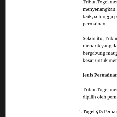
TribunTogel me
menyenangkan. S
baik, sehingga 
permainan.
Selain itu, Tri
menarik yang da
bergabung maup
besar untuk me
Jenis Permainan
TribunTogel men
dipilih oleh pem
Togel 4D:
Pemain