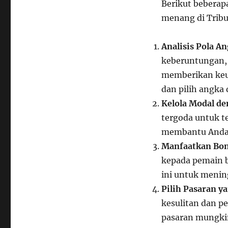
Berikut beberap
menang di Trib
Analisis Pola An
keberuntungan, 
memberikan keu
dan pilih angka 
Kelola Modal de
tergoda untuk te
membantu Anda 
Manfaatkan Bon
kepada pemain 
ini untuk meni
Pilih Pasaran y
kesulitan dan p
pasaran mungki