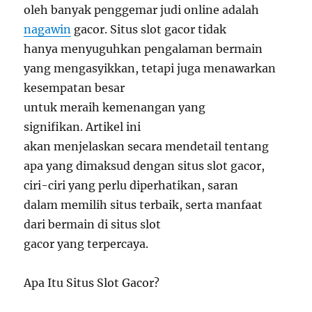
oleh banyak penggemar judi online adalah
nagawin
gacor. Situs slot gacor tidak
hanya menyuguhkan pengalaman bermain
yang mengasyikkan, tetapi juga menawarkan
kesempatan besar
untuk meraih kemenangan yang
signifikan. Artikel ini
akan menjelaskan secara mendetail tentang
apa yang dimaksud dengan situs slot gacor,
ciri-ciri yang perlu diperhatikan, saran
dalam memilih situs terbaik, serta manfaat
dari bermain di situs slot
gacor yang terpercaya.
Apa Itu Situs Slot Gacor?