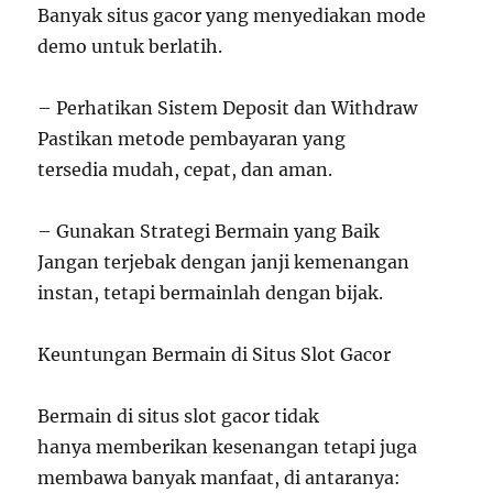
Banyak situs gacor yang menyediakan mode
demo untuk berlatih.
– Perhatikan Sistem Deposit dan Withdraw
Pastikan metode pembayaran yang
tersedia mudah, cepat, dan aman.
– Gunakan Strategi Bermain yang Baik
Jangan terjebak dengan janji kemenangan
instan, tetapi bermainlah dengan bijak.
Keuntungan Bermain di Situs Slot Gacor
Bermain di situs slot gacor tidak
hanya memberikan kesenangan tetapi juga
membawa banyak manfaat, di antaranya: