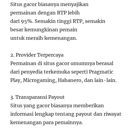
Situs gacor biasanya menyajikan
permainan dengan RTP lebih
dari 95%. Semakin tinggi RTP, semakin
besar kemungkinan pemain
untuk meraih kemenangan.
2. Provider Terpercaya
Permainan di situs gacor umumnya berasal
dari penyedia terkemuka seperti Pragmatic
Play, Microgaming, Habanero, dan lain-lain.
3. Transparansi Payout
Situs yang gacor biasanya memberikan
informasi lengkap tentang payout dan riwayat
kemenangan para pemainnya.