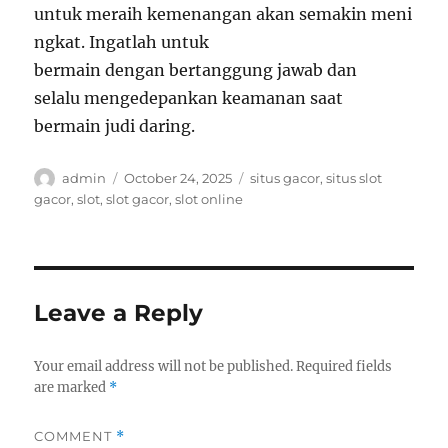
untuk meraih kemenangan akan semakin meni
ngkat. Ingatlah untuk
bermain dengan bertanggung jawab dan
selalu mengedepankan keamanan saat
bermain judi daring.
Author
Posted
Tags
admin
October 24, 2025
situs gacor
,
situs slot
on
gacor
,
slot
,
slot gacor
,
slot online
Leave a Reply
Your email address will not be published.
Required fields
are marked
*
COMMENT
*