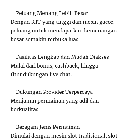
– Peluang Menang Lebih Besar
Dengan RTP yang tinggi dan mesin gacor,
peluang untuk mendapatkan kemenangan
besar semakin terbuka luas.
– Fasilitas Lengkap dan Mudah Diakses
Mulai dari bonus, cashback, hingga
fitur dukungan live chat.
– Dukungan Provider Terpercaya
Menjamin permainan yang adil dan
berkualitas.
– Beragam Jenis Permainan
Dimulai dengan mesin slot tradisional, slot