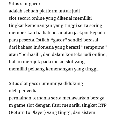
Situs slot gacor
adalah sebuah platform untuk judi
slot secara online yang dikenal memiliki
tingkat kemenangan yang tinggi serta sering
memberikan hadiah besar atau jackpot kepada
para peserta. Istilah “gacor” sendiri berasal
dari bahasa Indonesia yang berarti “sempurna”
atau “berhasil”, dan dalam konteks judi online,
hal ini merujuk pada mesin slot yang
memiliki peluang kemenangan yang tinggi.
Situs slot gacor umumnya didukung
oleh penyedia
permainan ternama serta menawarkan beraga
m game slot dengan fitur menarik, tingkat RTP
(Return to Player) yang tinggi, dan sistem