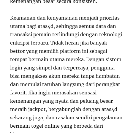
kemenangan besar secara konsisten.
Keamanan dan kenyamanan menjadi prioritas
utama bagi atas4d, sehingga semua data dan
transaksi pemain terlindungi dengan teknologi
enkripsi terbaru. Tidak heran jika banyak
bettor yang memilih platform ini sebagai
tempat bermain utama mereka. Dengan sistem
login yang simpel dan terpercaya, pengguna
bisa mengakses akun mereka tanpa hambatan
dan memulai taruhan langsung dari perangkat
favorit. Jika ingin merasakan sensasi
kemenangan yang nyata dan peluang besar
meraih jackpot, bergabunglah dengan atas4d
sekarang juga, dan rasakan sendiri pengalaman
bermain togel online yang berbeda dari