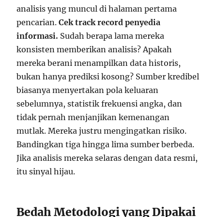
analisis yang muncul di halaman pertama
pencarian.
Cek track record penyedia
informasi.
Sudah berapa lama mereka
konsisten memberikan analisis? Apakah
mereka berani menampilkan data historis,
bukan hanya prediksi kosong? Sumber kredibel
biasanya menyertakan pola keluaran
sebelumnya, statistik frekuensi angka, dan
tidak pernah menjanjikan kemenangan
mutlak. Mereka justru mengingatkan risiko.
Bandingkan tiga hingga lima sumber berbeda.
Jika analisis mereka selaras dengan data resmi,
itu sinyal hijau.
Bedah Metodologi yang Dipakai