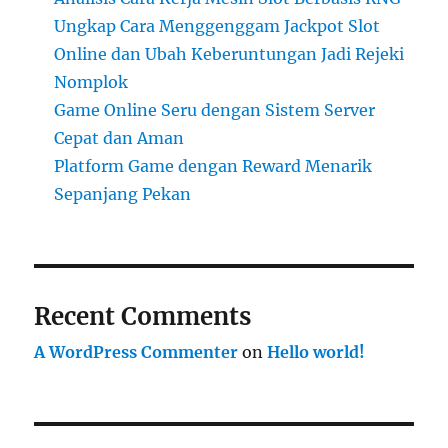
Ungkap Cara Menggenggam Jackpot Slot
Online dan Ubah Keberuntungan Jadi Rejeki
Nomplok
Game Online Seru dengan Sistem Server
Cepat dan Aman
Platform Game dengan Reward Menarik
Sepanjang Pekan
Recent Comments
A WordPress Commenter
on
Hello world!