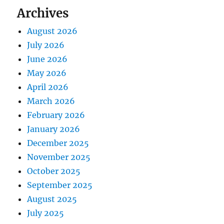
Archives
August 2026
July 2026
June 2026
May 2026
April 2026
March 2026
February 2026
January 2026
December 2025
November 2025
October 2025
September 2025
August 2025
July 2025