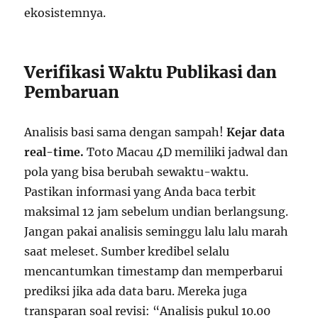
ekosistemnya.
Verifikasi Waktu Publikasi dan
Pembaruan
Analisis basi sama dengan sampah!
Kejar data
real-time.
Toto Macau 4D memiliki jadwal dan
pola yang bisa berubah sewaktu-waktu.
Pastikan informasi yang Anda baca terbit
maksimal 12 jam sebelum undian berlangsung.
Jangan pakai analisis seminggu lalu lalu marah
saat meleset. Sumber kredibel selalu
mencantumkan timestamp dan memperbarui
prediksi jika ada data baru. Mereka juga
transparan soal revisi: “Analisis pukul 10.00