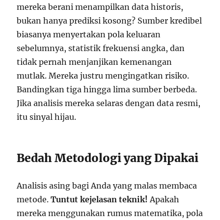
mereka berani menampilkan data historis,
bukan hanya prediksi kosong? Sumber kredibel
biasanya menyertakan pola keluaran
sebelumnya, statistik frekuensi angka, dan
tidak pernah menjanjikan kemenangan
mutlak. Mereka justru mengingatkan risiko.
Bandingkan tiga hingga lima sumber berbeda.
Jika analisis mereka selaras dengan data resmi,
itu sinyal hijau.
Bedah Metodologi yang Dipakai
Analisis asing bagi Anda yang malas membaca
metode.
Tuntut kejelasan teknik!
Apakah
mereka menggunakan rumus matematika, pola