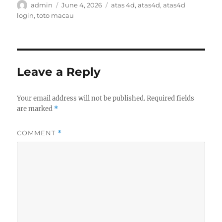
Author
Posted
Tags
admin
June 4, 2026
atas 4d
,
atas4d
,
atas4d
on
login
,
toto macau
Leave a Reply
Your email address will not be published.
Required fields
are marked
*
COMMENT
*