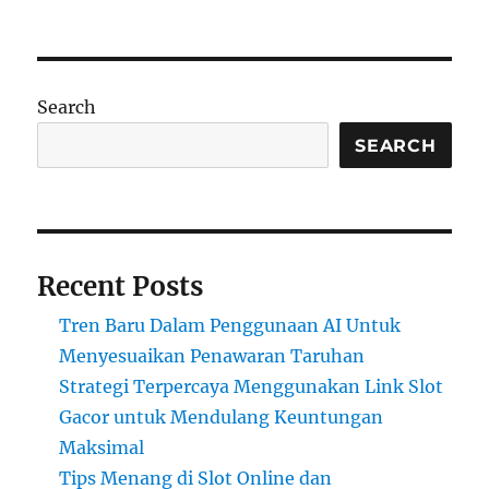
Search
SEARCH
Recent Posts
Tren Baru Dalam Penggunaan AI Untuk
Menyesuaikan Penawaran Taruhan
Strategi Terpercaya Menggunakan Link Slot
Gacor untuk Mendulang Keuntungan
Maksimal
Tips Menang di Slot Online dan