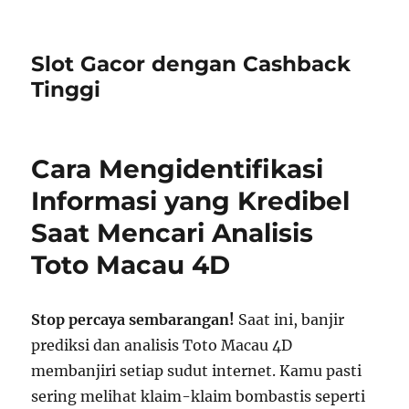
Slot Gacor dengan Cashback
Tinggi
Cara Mengidentifikasi
Informasi yang Kredibel
Saat Mencari Analisis
Toto Macau 4D
Stop percaya sembarangan!
Saat ini, banjir
prediksi dan analisis Toto Macau 4D
membanjiri setiap sudut internet. Kamu pasti
sering melihat klaim-klaim bombastis seperti