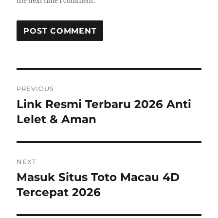
the next time I comment.
Post
PREVIOUS
navigation
Link Resmi Terbaru 2026 Anti
Previous
post:
Lelet & Aman
NEXT
Masuk Situs Toto Macau 4D
Next
post:
Tercepat 2026