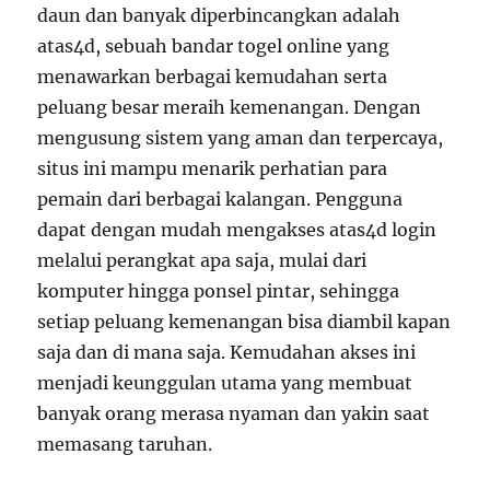
daun dan banyak diperbincangkan adalah
atas4d, sebuah bandar togel online yang
menawarkan berbagai kemudahan serta
peluang besar meraih kemenangan. Dengan
mengusung sistem yang aman dan terpercaya,
situs ini mampu menarik perhatian para
pemain dari berbagai kalangan. Pengguna
dapat dengan mudah mengakses atas4d login
melalui perangkat apa saja, mulai dari
komputer hingga ponsel pintar, sehingga
setiap peluang kemenangan bisa diambil kapan
saja dan di mana saja. Kemudahan akses ini
menjadi keunggulan utama yang membuat
banyak orang merasa nyaman dan yakin saat
memasang taruhan.