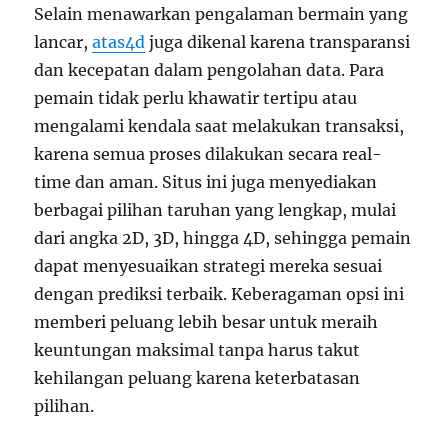
Selain menawarkan pengalaman bermain yang
lancar,
atas4d
juga dikenal karena transparansi
dan kecepatan dalam pengolahan data. Para
pemain tidak perlu khawatir tertipu atau
mengalami kendala saat melakukan transaksi,
karena semua proses dilakukan secara real-
time dan aman. Situs ini juga menyediakan
berbagai pilihan taruhan yang lengkap, mulai
dari angka 2D, 3D, hingga 4D, sehingga pemain
dapat menyesuaikan strategi mereka sesuai
dengan prediksi terbaik. Keberagaman opsi ini
memberi peluang lebih besar untuk meraih
keuntungan maksimal tanpa harus takut
kehilangan peluang karena keterbatasan
pilihan.