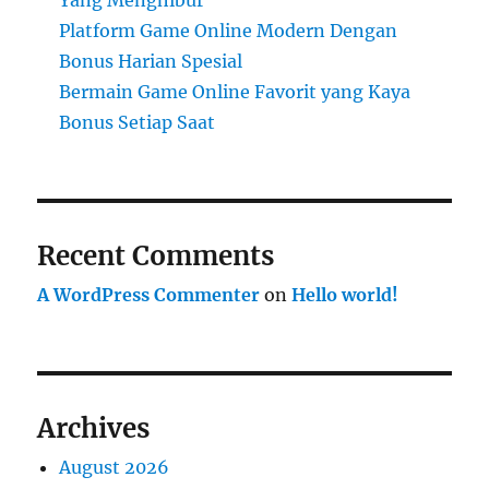
Yang Menghibur
Platform Game Online Modern Dengan
Bonus Harian Spesial
Bermain Game Online Favorit yang Kaya
Bonus Setiap Saat
Recent Comments
A WordPress Commenter
on
Hello world!
Archives
August 2026