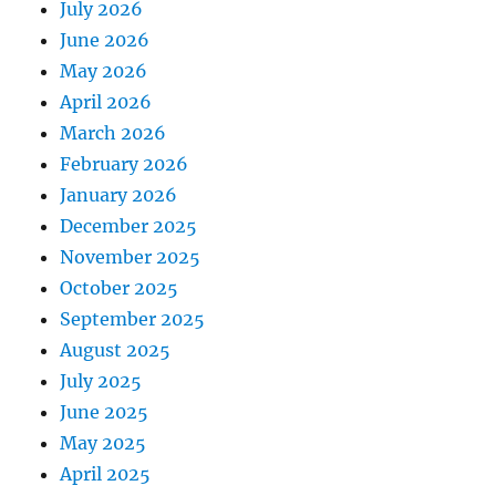
July 2026
June 2026
May 2026
April 2026
March 2026
February 2026
January 2026
December 2025
November 2025
October 2025
September 2025
August 2025
July 2025
June 2025
May 2025
April 2025