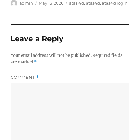
Author
Posted
Tags
admin
May 13, 2026
atas 4d
,
atas4d
,
atas4d login
on
Leave a Reply
Your email address will not be published.
Required fields
are marked
*
COMMENT
*