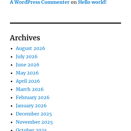
A WordPress Commenter
on
Hello world!
Archives
August 2026
July 2026
June 2026
May 2026
April 2026
March 2026
February 2026
January 2026
December 2025
November 2025
October 2025