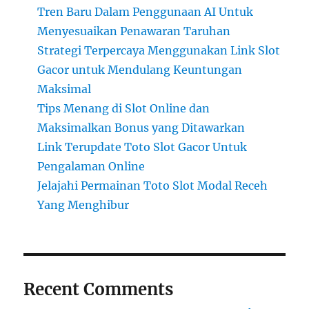
Tren Baru Dalam Penggunaan AI Untuk
Menyesuaikan Penawaran Taruhan
Strategi Terpercaya Menggunakan Link Slot
Gacor untuk Mendulang Keuntungan
Maksimal
Tips Menang di Slot Online dan
Maksimalkan Bonus yang Ditawarkan
Link Terupdate Toto Slot Gacor Untuk
Pengalaman Online
Jelajahi Permainan Toto Slot Modal Receh
Yang Menghibur
Recent Comments