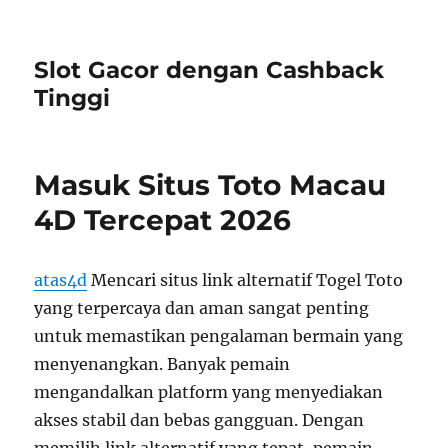
Slot Gacor dengan Cashback
Tinggi
Masuk Situs Toto Macau
4D Tercepat 2026
atas4d
Mencari situs link alternatif Togel Toto
yang terpercaya dan aman sangat penting
untuk memastikan pengalaman bermain yang
menyenangkan. Banyak pemain
mengandalkan platform yang menyediakan
akses stabil dan bebas gangguan. Dengan