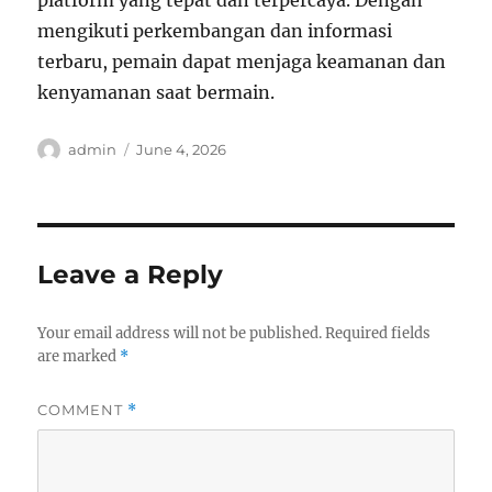
platform yang tepat dan terpercaya. Dengan
mengikuti perkembangan dan informasi
terbaru, pemain dapat menjaga keamanan dan
kenyamanan saat bermain.
Author
Posted
admin
June 4, 2026
on
Leave a Reply
Your email address will not be published.
Required fields
are marked
*
COMMENT
*