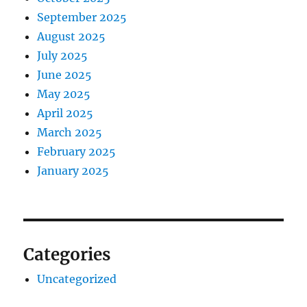
September 2025
August 2025
July 2025
June 2025
May 2025
April 2025
March 2025
February 2025
January 2025
Categories
Uncategorized