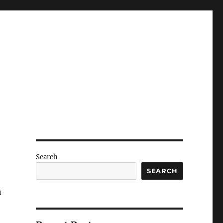
Search
SEARCH
n