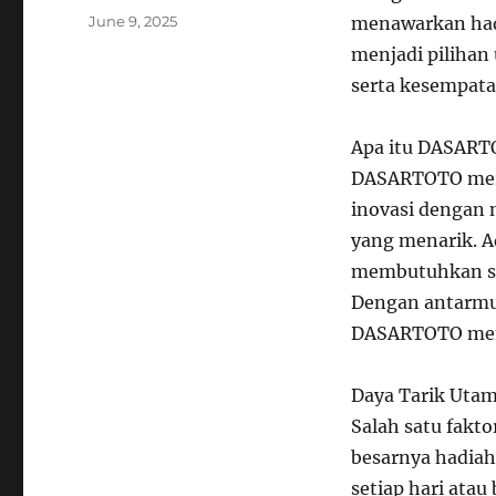
Posted
June 9, 2025
menawarkan hadi
on
menjadi pilihan
serta kesempat
Apa itu DASAR
DASARTOTO meru
inovasi dengan
yang menarik. A
membutuhkan str
Dengan antarmu
DASARTOTO mem
Daya Tarik Utam
Salah satu fak
besarnya hadiah
setiap hari ata