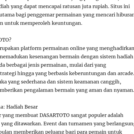
ah yang dapat mencapai ratusan juta rupiah. Situs ini
 utama bagi penggemar permainan yang mencari hibura
an untuk memperoleh keuntungan.
TOTO?
pakan platform permainan online yang menghadirka
 memadukan kesenangan bermain dengan sistem hadiah
da berbagai jenis permainan, mulai dari yang
ategi hingga yang berbasis keberuntungan dan arcade
ka yang sederhana dan sistem keamanan canggih,
berikan pengalaman bermain yang aman dan nyaman
a: Hadiah Besar
tor yang membuat DASARTOTO sangat populer adalah
 yang ditawarkan. Event dan turnamen yang berlangsun
u bulan memberikan peluang bagi para pemain untuk