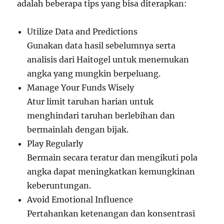
adalah beberapa tips yang bisa diterapkan:
Utilize Data and Predictions
Gunakan data hasil sebelumnya serta
analisis dari Haitogel untuk menemukan
angka yang mungkin berpeluang.
Manage Your Funds Wisely
Atur limit taruhan harian untuk
menghindari taruhan berlebihan dan
bermainlah dengan bijak.
Play Regularly
Bermain secara teratur dan mengikuti pola
angka dapat meningkatkan kemungkinan
keberuntungan.
Avoid Emotional Influence
Pertahankan ketenangan dan konsentrasi