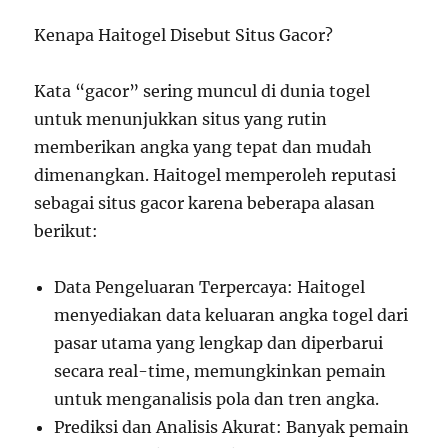
Kenapa Haitogel Disebut Situs Gacor?
Kata “gacor” sering muncul di dunia togel
untuk menunjukkan situs yang rutin
memberikan angka yang tepat dan mudah
dimenangkan. Haitogel memperoleh reputasi
sebagai situs gacor karena beberapa alasan
berikut:
Data Pengeluaran Terpercaya: Haitogel
menyediakan data keluaran angka togel dari
pasar utama yang lengkap dan diperbarui
secara real-time, memungkinkan pemain
untuk menganalisis pola dan tren angka.
Prediksi dan Analisis Akurat: Banyak pemain