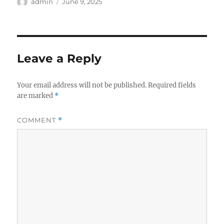
Author
Posted
admin
June 9, 2025
on
Leave a Reply
Your email address will not be published.
Required fields
are marked
*
COMMENT
*