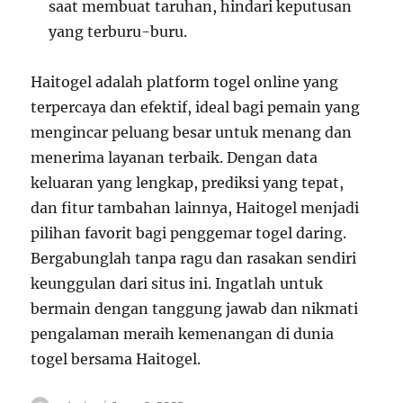
saat membuat taruhan, hindari keputusan
yang terburu-buru.
Haitogel adalah platform togel online yang
terpercaya dan efektif, ideal bagi pemain yang
mengincar peluang besar untuk menang dan
menerima layanan terbaik. Dengan data
keluaran yang lengkap, prediksi yang tepat,
dan fitur tambahan lainnya, Haitogel menjadi
pilihan favorit bagi penggemar togel daring.
Bergabunglah tanpa ragu dan rasakan sendiri
keunggulan dari situs ini. Ingatlah untuk
bermain dengan tanggung jawab dan nikmati
pengalaman meraih kemenangan di dunia
togel bersama Haitogel.