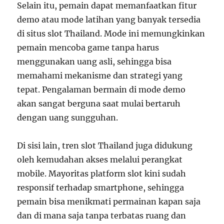
Selain itu, pemain dapat memanfaatkan fitur
demo atau mode latihan yang banyak tersedia
di situs slot Thailand. Mode ini memungkinkan
pemain mencoba game tanpa harus
menggunakan uang asli, sehingga bisa
memahami mekanisme dan strategi yang
tepat. Pengalaman bermain di mode demo
akan sangat berguna saat mulai bertaruh
dengan uang sungguhan.
Di sisi lain, tren slot Thailand juga didukung
oleh kemudahan akses melalui perangkat
mobile. Mayoritas platform slot kini sudah
responsif terhadap smartphone, sehingga
pemain bisa menikmati permainan kapan saja
dan di mana saja tanpa terbatas ruang dan