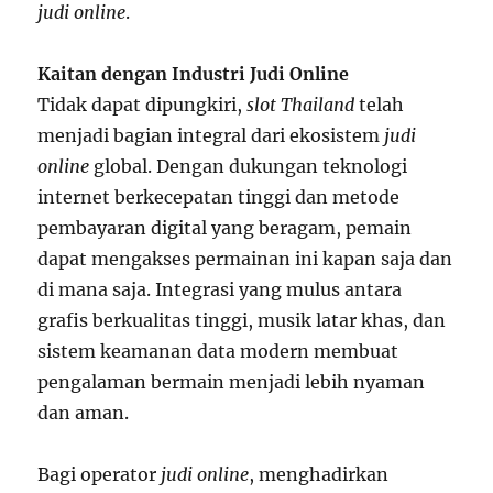
judi online
.
Kaitan dengan Industri Judi Online
Tidak dapat dipungkiri,
slot Thailand
telah
menjadi bagian integral dari ekosistem
judi
online
global. Dengan dukungan teknologi
internet berkecepatan tinggi dan metode
pembayaran digital yang beragam, pemain
dapat mengakses permainan ini kapan saja dan
di mana saja. Integrasi yang mulus antara
grafis berkualitas tinggi, musik latar khas, dan
sistem keamanan data modern membuat
pengalaman bermain menjadi lebih nyaman
dan aman.
Bagi operator
judi online
, menghadirkan