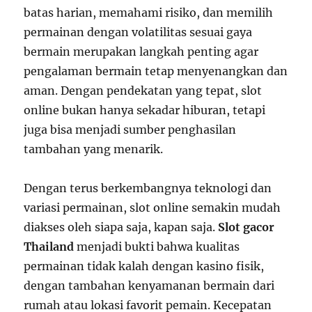
batas harian, memahami risiko, dan memilih
permainan dengan volatilitas sesuai gaya
bermain merupakan langkah penting agar
pengalaman bermain tetap menyenangkan dan
aman. Dengan pendekatan yang tepat, slot
online bukan hanya sekadar hiburan, tetapi
juga bisa menjadi sumber penghasilan
tambahan yang menarik.
Dengan terus berkembangnya teknologi dan
variasi permainan, slot online semakin mudah
diakses oleh siapa saja, kapan saja.
Slot gacor
Thailand
menjadi bukti bahwa kualitas
permainan tidak kalah dengan kasino fisik,
dengan tambahan kenyamanan bermain dari
rumah atau lokasi favorit pemain. Kecepatan