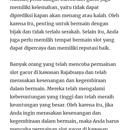
memiliki kelemahan, yaitu tidak dapat
diprediksi kapan akan menang atau kalah. Oleh
karena itu, penting untuk bermain dengan
bijak dan tidak terlalu serakah. Selain itu, Anda
juga perlu memilih tempat bermain slot yang
dapat dipercaya dan memiliki reputasi baik.
Banyak orang yang telah mencoba permainan
slot gacor di kawasan Rajabuaya dan telah
merasakan kesenangan dan kegembiraan
dalam bermain. Mereka telah mengalami
keberuntungan yang tinggi dan telah meraih
keuntungan yang besar. Oleh karena itu, jika
Anda ingin merasakan kesenangan dan
kegembiraan dalam bermain, maka Anda harus
mencoba permainan slot gacor di kawasan