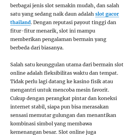
berbagai jenis slot semakin mudah, dan salah
satu yang sedang naik daun adalah
slot gacor
thailand
. Dengan reputasi payout tinggi dan
fitur-fitur menarik, slot ini mampu
memberikan pengalaman bermain yang
berbeda dari biasanya.
Salah satu keunggulan utama dari bermain slot
online adalah fleksibilitas waktu dan tempat.
Tidak perlu lagi datang ke kasino fisik atau
mengantri untuk mencoba mesin favorit.
Cukup dengan perangkat pintar dan koneksi
internet stabil, siapa pun bisa merasakan
sensasi memutar gulungan dan menantikan
kombinasi simbol yang membawa
kemenangan besar. Slot online juga