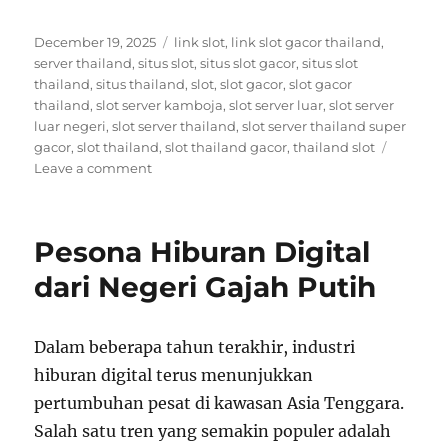
Posted
Tags
December 19, 2025
link slot
,
link slot gacor thailand
,
on
server thailand
,
situs slot
,
situs slot gacor
,
situs slot
thailand
,
situs thailand
,
slot
,
slot gacor
,
slot gacor
thailand
,
slot server kamboja
,
slot server luar
,
slot server
luar negeri
,
slot server thailand
,
slot server thailand super
gacor
,
slot thailand
,
slot thailand gacor
,
thailand slot
on
Leave a comment
Raih
Jackpot
Seru
Pesona Hiburan Digital
dengan
Permainan
dari Negeri Gajah Putih
Slot
yang
Menghibur
Dalam beberapa tahun terakhir, industri
dan
hiburan digital terus menunjukkan
Menguntungkan
pertumbuhan pesat di kawasan Asia Tenggara.
Salah satu tren yang semakin populer adalah