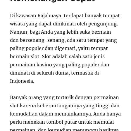
Di kawasan Rajabuaya, terdapat banyak tempat
wisata yang dapat dinikmati oleh pengunjung.
Namun, bagi Anda yang lebih suka bermain
dan bersenang-senang, ada satu tempat yang
paling populer dan digemari, yaitu tempat
bermain slot. Slot adalah salah satu jenis
permainan kasino yang paling populer dan
diminati di seluruh dunia, termasuk di
Indonesia.
Banyak orang yang tertarik dengan permainan
slot karena keberuntungannya yang tinggi dan
kemudahan dalam memainkannya. Anda hanya
perlu menekan tombol putar untuk memulai
permainan, dan kemudian menunggu hasilnya.