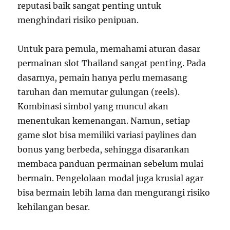
reputasi baik sangat penting untuk
menghindari risiko penipuan.
Untuk para pemula, memahami aturan dasar
permainan slot Thailand sangat penting. Pada
dasarnya, pemain hanya perlu memasang
taruhan dan memutar gulungan (reels).
Kombinasi simbol yang muncul akan
menentukan kemenangan. Namun, setiap
game slot bisa memiliki variasi paylines dan
bonus yang berbeda, sehingga disarankan
membaca panduan permainan sebelum mulai
bermain. Pengelolaan modal juga krusial agar
bisa bermain lebih lama dan mengurangi risiko
kehilangan besar.