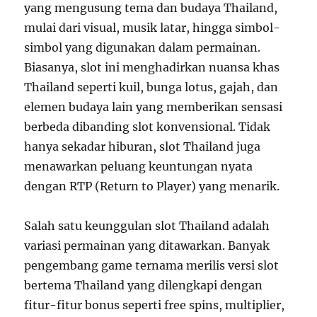
yang mengusung tema dan budaya Thailand,
mulai dari visual, musik latar, hingga simbol-
simbol yang digunakan dalam permainan.
Biasanya, slot ini menghadirkan nuansa khas
Thailand seperti kuil, bunga lotus, gajah, dan
elemen budaya lain yang memberikan sensasi
berbeda dibanding slot konvensional. Tidak
hanya sekadar hiburan, slot Thailand juga
menawarkan peluang keuntungan nyata
dengan RTP (Return to Player) yang menarik.
Salah satu keunggulan slot Thailand adalah
variasi permainan yang ditawarkan. Banyak
pengembang game ternama merilis versi slot
bertema Thailand yang dilengkapi dengan
fitur-fitur bonus seperti free spins, multiplier,