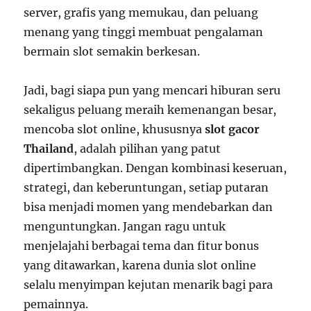
server, grafis yang memukau, dan peluang
menang yang tinggi membuat pengalaman
bermain slot semakin berkesan.
Jadi, bagi siapa pun yang mencari hiburan seru
sekaligus peluang meraih kemenangan besar,
mencoba slot online, khususnya
slot gacor
Thailand
, adalah pilihan yang patut
dipertimbangkan. Dengan kombinasi keseruan,
strategi, dan keberuntungan, setiap putaran
bisa menjadi momen yang mendebarkan dan
menguntungkan. Jangan ragu untuk
menjelajahi berbagai tema dan fitur bonus
yang ditawarkan, karena dunia slot online
selalu menyimpan kejutan menarik bagi para
pemainnya.