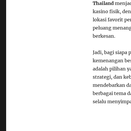
Thailand
menjad
kasino fisik, d
lokasi favorit 
peluang menang
berkesan.
Jadi, bagi siapa
kemenangan bes
adalah pilihan 
strategi, dan k
mendebarkan da
berbagai tema da
selalu menyimpa