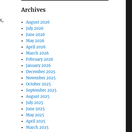
Archives
k,
August 2026
July 2026
June 2026
May 2026
April 2026
March 2026
February 2026
January 2026
December 2025
November 2025
October 2025
September 2025
August 2025
July 2025
June 2025
May 2025
April 2025
March 2025