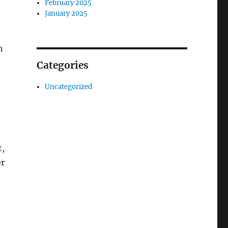
February 2025
January 2025
n
Categories
Uncategorized
,
er