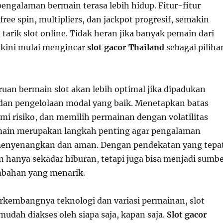
ngalaman bermain terasa lebih hidup. Fitur-fitur
free spin, multipliers, dan jackpot progresif, semakin
arik slot online. Tidak heran jika banyak pemain dari
 kini mulai mengincar
slot gacor Thailand
sebagai piliha
ruan bermain slot akan lebih optimal jika dipadukan
 dan pengelolaan modal yang baik. Menetapkan batas
i risiko, dan memilih permainan dengan volatilitas
rmain merupakan langkah penting agar pengalaman
menyenangkan dan aman. Dengan pendekatan yang tepat
n hanya sekadar hiburan, tetapi juga bisa menjadi sumb
mbahan yang menarik.
rkembangnya teknologi dan variasi permainan, slot
udah diakses oleh siapa saja, kapan saja.
Slot gacor