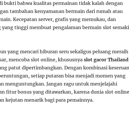
i bukti bahwa kualitas permainan tidak kalah dengan
engan tambahan kenyamanan bermain dari rumah atau
pemain. Kecepatan server, grafis yang memukau, dan
 yang tinggi membuat pengalaman bermain slot semak
 pun yang mencari hiburan seru sekaligus peluang meraih
ar, mencoba slot online, khususnya
slot gacor Thailand
yang patut dipertimbangkan. Dengan kombinasi keseruan
eberuntungan, setiap putaran bisa menjadi momen yang
n menguntungkan. Jangan ragu untuk menjelajahi
n fitur bonus yang ditawarkan, karena dunia slot onlin
n kejutan menarik bagi para pemainnya.