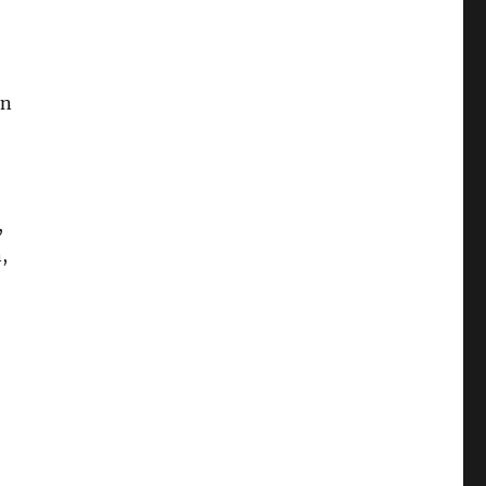
in
,
,
e