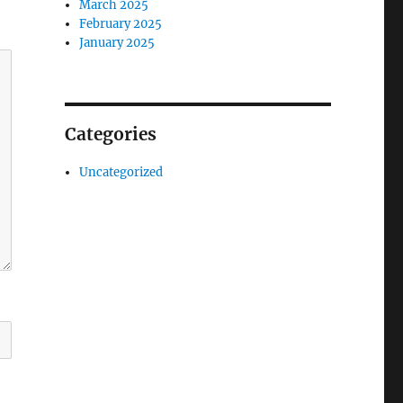
March 2025
February 2025
January 2025
Categories
Uncategorized