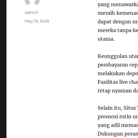
yang menawarka
Author
admin
meraih kemenan
Posted
May 19, 2026
dapat dengan mu
on
mereka tanpa ke
utama.
Keunggulan utam
pembayaran cepa
melakukan depos
Fasilitas live 
tetap nyaman da
Selain itu, Sit
promosi rutin 
yang adil memas
Dukungan peran