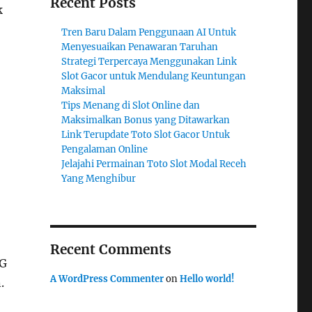
Recent Posts
k
Tren Baru Dalam Penggunaan AI Untuk
Menyesuaikan Penawaran Taruhan
Strategi Terpercaya Menggunakan Link
Slot Gacor untuk Mendulang Keuntungan
Maksimal
Tips Menang di Slot Online dan
Maksimalkan Bonus yang Ditawarkan
Link Terupdate Toto Slot Gacor Untuk
Pengalaman Online
Jelajahi Permainan Toto Slot Modal Receh
Yang Menghibur
Recent Comments
NG
A WordPress Commenter
on
Hello world!
.