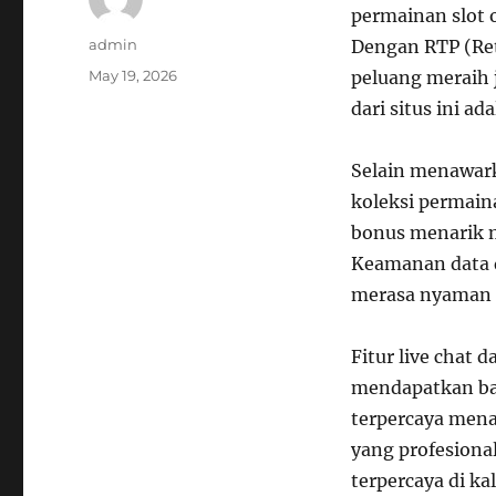
permainan slot
Author
admin
Dengan RTP (Ret
Posted
May 19, 2026
peluang meraih
on
dari situs ini a
Selain menawarka
koleksi permaina
bonus menarik m
Keamanan data d
merasa nyaman d
Fitur live cha
mendapatkan ba
terpercaya mena
yang profesional
terpercaya di k