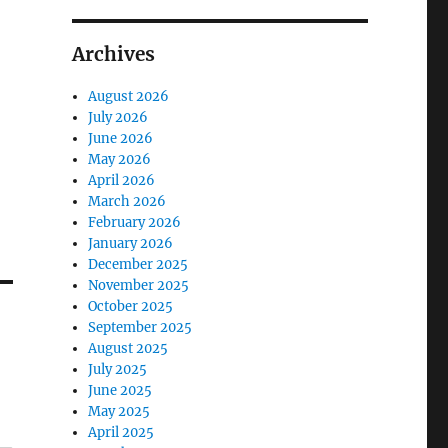
Archives
August 2026
July 2026
June 2026
May 2026
April 2026
March 2026
February 2026
January 2026
December 2025
November 2025
October 2025
September 2025
August 2025
July 2025
June 2025
May 2025
April 2025