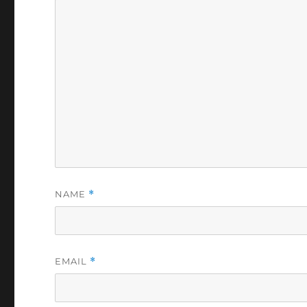
NAME
*
EMAIL
*