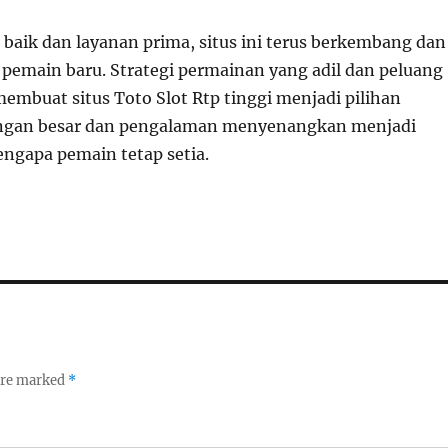
 baik dan layanan prima, situs ini terus berkembang dan
pemain baru. Strategi permainan yang adil dan peluang
embuat situs Toto Slot Rtp tinggi menjadi pilihan
ungan besar dan pengalaman menyenangkan menjadi
ngapa pemain tetap setia.
 are marked
*