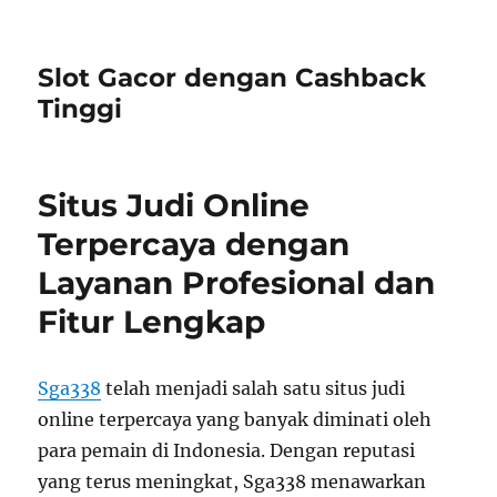
Slot Gacor dengan Cashback
Tinggi
Situs Judi Online
Terpercaya dengan
Layanan Profesional dan
Fitur Lengkap
Sga338
telah menjadi salah satu situs judi
online terpercaya yang banyak diminati oleh
para pemain di Indonesia. Dengan reputasi
yang terus meningkat, Sga338 menawarkan