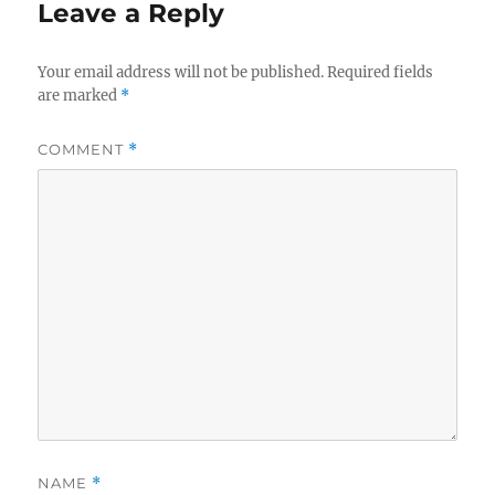
Leave a Reply
Your email address will not be published.
Required fields
are marked
*
COMMENT
*
NAME
*