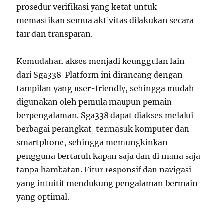
prosedur verifikasi yang ketat untuk
memastikan semua aktivitas dilakukan secara
fair dan transparan.
Kemudahan akses menjadi keunggulan lain
dari Sga338. Platform ini dirancang dengan
tampilan yang user-friendly, sehingga mudah
digunakan oleh pemula maupun pemain
berpengalaman. Sga338 dapat diakses melalui
berbagai perangkat, termasuk komputer dan
smartphone, sehingga memungkinkan
pengguna bertaruh kapan saja dan di mana saja
tanpa hambatan. Fitur responsif dan navigasi
yang intuitif mendukung pengalaman bermain
yang optimal.