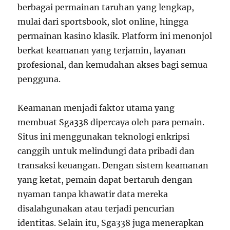
berbagai permainan taruhan yang lengkap,
mulai dari sportsbook, slot online, hingga
permainan kasino klasik. Platform ini menonjol
berkat keamanan yang terjamin, layanan
profesional, dan kemudahan akses bagi semua
pengguna.
Keamanan menjadi faktor utama yang
membuat Sga338 dipercaya oleh para pemain.
Situs ini menggunakan teknologi enkripsi
canggih untuk melindungi data pribadi dan
transaksi keuangan. Dengan sistem keamanan
yang ketat, pemain dapat bertaruh dengan
nyaman tanpa khawatir data mereka
disalahgunakan atau terjadi pencurian
identitas. Selain itu, Sga338 juga menerapkan