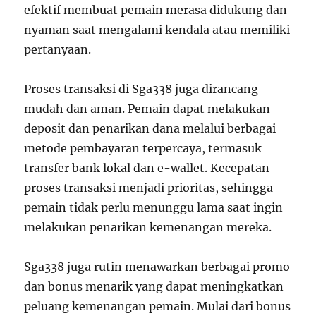
efektif membuat pemain merasa didukung dan
nyaman saat mengalami kendala atau memiliki
pertanyaan.
Proses transaksi di Sga338 juga dirancang
mudah dan aman. Pemain dapat melakukan
deposit dan penarikan dana melalui berbagai
metode pembayaran terpercaya, termasuk
transfer bank lokal dan e-wallet. Kecepatan
proses transaksi menjadi prioritas, sehingga
pemain tidak perlu menunggu lama saat ingin
melakukan penarikan kemenangan mereka.
Sga338 juga rutin menawarkan berbagai promo
dan bonus menarik yang dapat meningkatkan
peluang kemenangan pemain. Mulai dari bonus