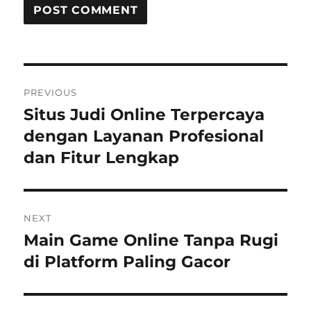
Post
PREVIOUS
navigation
Situs Judi Online Terpercaya
Previous
post:
dengan Layanan Profesional
dan Fitur Lengkap
NEXT
Main Game Online Tanpa Rugi
Next
post:
di Platform Paling Gacor