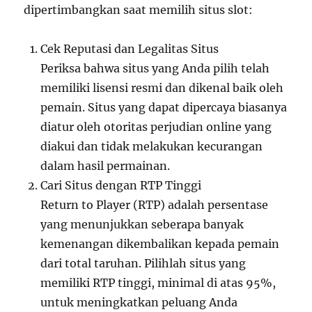
dipertimbangkan saat memilih situs slot:
Cek Reputasi dan Legalitas Situs
Periksa bahwa situs yang Anda pilih telah
memiliki lisensi resmi dan dikenal baik oleh
pemain. Situs yang dapat dipercaya biasanya
diatur oleh otoritas perjudian online yang
diakui dan tidak melakukan kecurangan
dalam hasil permainan.
Cari Situs dengan RTP Tinggi
Return to Player (RTP) adalah persentase
yang menunjukkan seberapa banyak
kemenangan dikembalikan kepada pemain
dari total taruhan. Pilihlah situs yang
memiliki RTP tinggi, minimal di atas 95%,
untuk meningkatkan peluang Anda