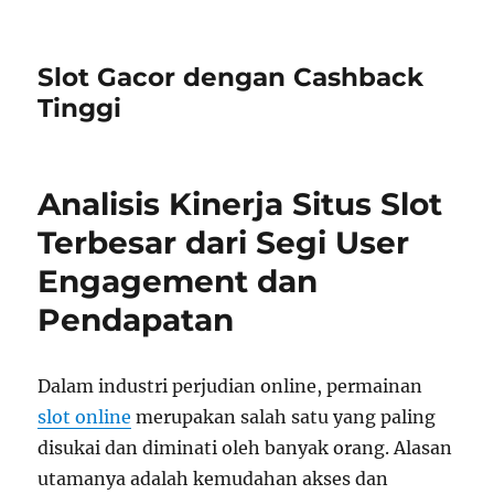
Slot Gacor dengan Cashback
Tinggi
Analisis Kinerja Situs Slot
Terbesar dari Segi User
Engagement dan
Pendapatan
Dalam industri perjudian online, permainan
slot online
merupakan salah satu yang paling
disukai dan diminati oleh banyak orang. Alasan
utamanya adalah kemudahan akses dan