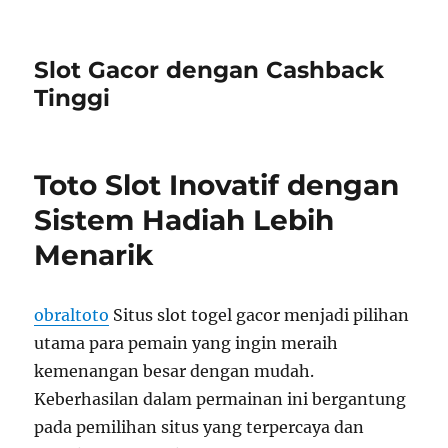
Slot Gacor dengan Cashback
Tinggi
Toto Slot Inovatif dengan
Sistem Hadiah Lebih
Menarik
obraltoto
Situs slot togel gacor menjadi pilihan
utama para pemain yang ingin meraih
kemenangan besar dengan mudah.
Keberhasilan dalam permainan ini bergantung
pada pemilihan situs yang terpercaya dan