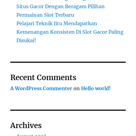
Situs Gacor Dengan Beragam Pilihan
Permainan Slot Terbaru
Pelajari Teknik Jitu Mendapatkan
Kemenangan Konsisten Di Slot Gacor Paling
Disukai!
Recent Comments
A WordPress Commenter
on
Hello world!
Archives