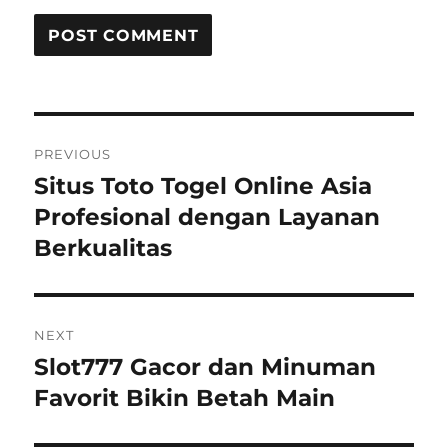
Post
PREVIOUS
navigation
Situs Toto Togel Online Asia
Previous
post:
Profesional dengan Layanan
Berkualitas
NEXT
Slot777 Gacor dan Minuman
Next
post:
Favorit Bikin Betah Main