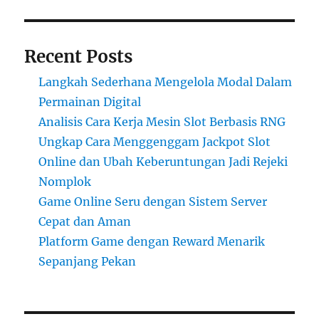
Recent Posts
Langkah Sederhana Mengelola Modal Dalam
Permainan Digital
Analisis Cara Kerja Mesin Slot Berbasis RNG
Ungkap Cara Menggenggam Jackpot Slot
Online dan Ubah Keberuntungan Jadi Rejeki
Nomplok
Game Online Seru dengan Sistem Server
Cepat dan Aman
Platform Game dengan Reward Menarik
Sepanjang Pekan