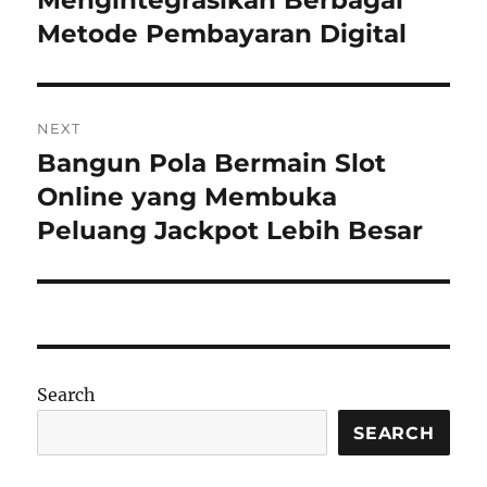
Mengintegrasikan Berbagai
Metode Pembayaran Digital
NEXT
Bangun Pola Bermain Slot
Next
post:
Online yang Membuka
Peluang Jackpot Lebih Besar
Search
SEARCH