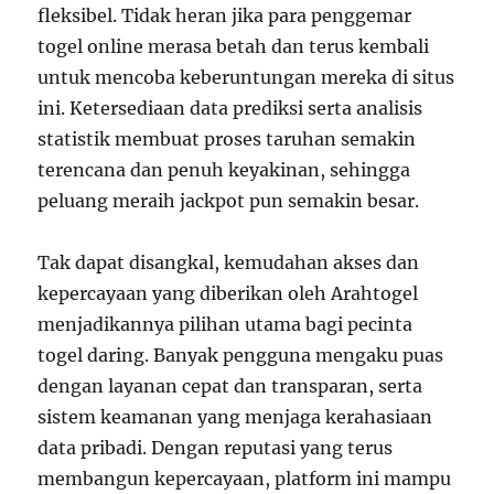
fleksibel. Tidak heran jika para penggemar
togel online merasa betah dan terus kembali
untuk mencoba keberuntungan mereka di situs
ini. Ketersediaan data prediksi serta analisis
statistik membuat proses taruhan semakin
terencana dan penuh keyakinan, sehingga
peluang meraih jackpot pun semakin besar.
Tak dapat disangkal, kemudahan akses dan
kepercayaan yang diberikan oleh Arahtogel
menjadikannya pilihan utama bagi pecinta
togel daring. Banyak pengguna mengaku puas
dengan layanan cepat dan transparan, serta
sistem keamanan yang menjaga kerahasiaan
data pribadi. Dengan reputasi yang terus
membangun kepercayaan, platform ini mampu