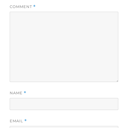
COMMENT
*
NAME
*
EMAIL
*