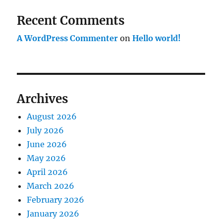
Recent Comments
A WordPress Commenter
on
Hello world!
Archives
August 2026
July 2026
June 2026
May 2026
April 2026
March 2026
February 2026
January 2026