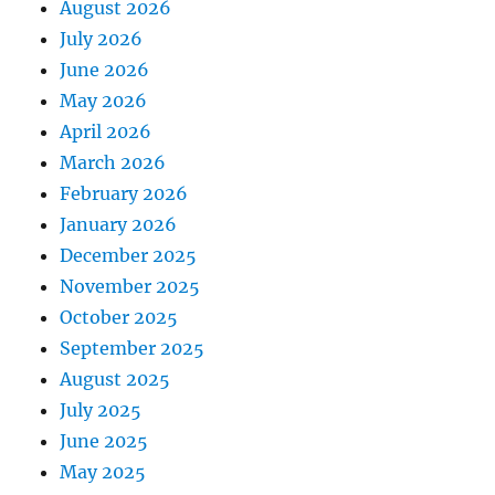
August 2026
July 2026
June 2026
May 2026
April 2026
March 2026
February 2026
January 2026
December 2025
November 2025
October 2025
September 2025
August 2025
July 2025
June 2025
May 2025