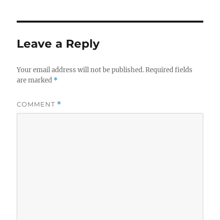
Leave a Reply
Your email address will not be published.
Required fields
are marked
*
COMMENT
*