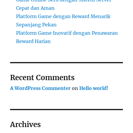
Cepat dan Aman
Platform Game dengan Reward Menarik
Sepanjang Pekan
Platform Game Inovatif dengan Penawaran
Reward Harian
Recent Comments
A WordPress Commenter
on
Hello world!
Archives