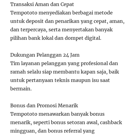
Transaksi Aman dan Cepat
Tempototo menyediakan berbagai metode
untuk deposit dan penarikan yang cepat, aman,
dan terpercaya, serta menyertakan banyak
pilihan bank lokal dan dompet digital.
Dukungan Pelanggan 24 Jam
Tim layanan pelanggan yang profesional dan
ramah selalu siap membantu kapan saja, baik
untuk pertanyaan teknis maupun isu saat
bermain.
Bonus dan Promosi Menarik
Tempototo menawarkan banyak bonus
menarik, seperti bonus setoran awal, cashback
mingguan, dan bonus referral yang