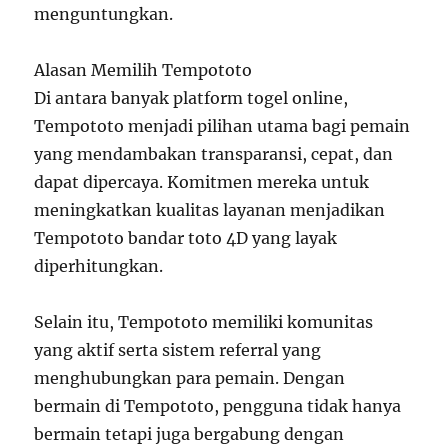
menguntungkan.
Alasan Memilih Tempototo
Di antara banyak platform togel online,
Tempototo menjadi pilihan utama bagi pemain
yang mendambakan transparansi, cepat, dan
dapat dipercaya. Komitmen mereka untuk
meningkatkan kualitas layanan menjadikan
Tempototo bandar toto 4D yang layak
diperhitungkan.
Selain itu, Tempototo memiliki komunitas
yang aktif serta sistem referral yang
menghubungkan para pemain. Dengan
bermain di Tempototo, pengguna tidak hanya
bermain tetapi juga bergabung dengan