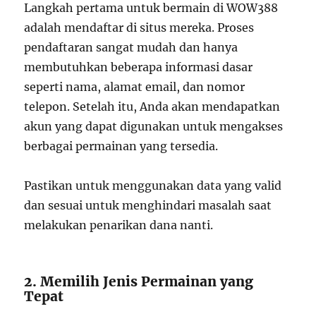
Langkah pertama untuk bermain di WOW388
adalah mendaftar di situs mereka. Proses
pendaftaran sangat mudah dan hanya
membutuhkan beberapa informasi dasar
seperti nama, alamat email, dan nomor
telepon. Setelah itu, Anda akan mendapatkan
akun yang dapat digunakan untuk mengakses
berbagai permainan yang tersedia.
Pastikan untuk menggunakan data yang valid
dan sesuai untuk menghindari masalah saat
melakukan penarikan dana nanti.
2. Memilih Jenis Permainan yang
Tepat