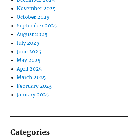
November 2025
October 2025
September 2025
August 2025
July 2025
June 2025
May 2025
April 2025
March 2025
February 2025
January 2025
Categories