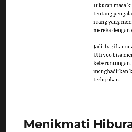
Hiburan masa ki
tentang pengala
ruang yang mem
mereka dengan c
Jadi, bagi kamu
Ulti 700 bisa me
keberuntungan,
menghadirkan k
terlupakan.
Menikmati Hibura