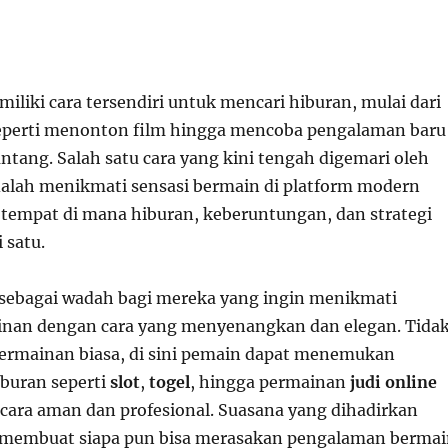
iliki cara tersendiri untuk mencari hiburan, mulai dari
seperti menonton film hingga mencoba pengalaman baru
ntang. Salah satu cara yang kini tengah digemari oleh
alah menikmati sensasi bermain di platform modern
, tempat di mana hiburan, keberuntungan, dan strategi
 satu.
l sebagai wadah bagi mereka yang ingin menikmati
inan dengan cara yang menyenangkan dan elegan. Tida
ermainan biasa, di sini pemain dapat menemukan
iburan seperti
slot
,
togel
, hingga permainan
judi online
cara aman dan profesional. Suasana yang dihadirkan
 membuat siapa pun bisa merasakan pengalaman bermai