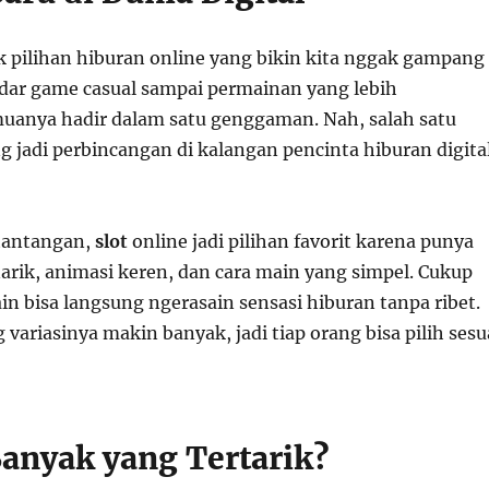
 pilihan hiburan online yang bikin kita nggak gampang
adar game casual sampai permainan yang lebih
anya hadir dalam satu genggaman. Nah, salah satu
g jadi perbincangan di kalangan pencinta hiburan digita
tantangan,
slot
online jadi pilihan favorit karena punya
ik, animasi keren, dan cara main yang simpel. Cukup
ain bisa langsung ngerasain sensasi hiburan tanpa ribet.
 variasinya makin banyak, jadi tiap orang bisa pilih sesu
anyak yang Tertarik?