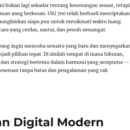
ni bukan lagi sekadar tentang kesenangan sesaat, tetapi
man yang berkesan. Ulti 700 telah berhasil menciptakan
ungkinkan siapa pun untuk menikmati waktu luang
ara yang cerdas, santai, dan penuh semangat.
 yang ingin mencoba sesuatu yang baru dan menyegarka
njadi pilihan tepat. Di sinilah tempat di mana hiburan,
 dan strategi bertemu dalam harmoni yang sempurna —
eseruan tanpa batas dan pengalaman yang tak
n Digital Modern