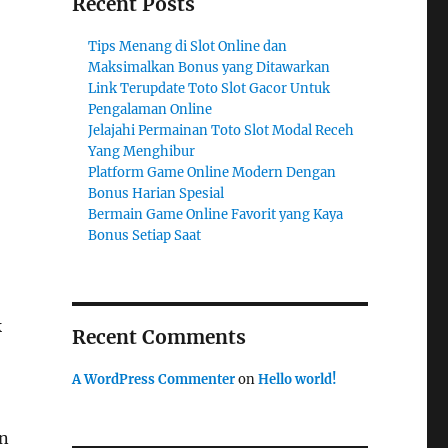
Recent Posts
Tips Menang di Slot Online dan
Maksimalkan Bonus yang Ditawarkan
Link Terupdate Toto Slot Gacor Untuk
Pengalaman Online
Jelajahi Permainan Toto Slot Modal Receh
Yang Menghibur
Platform Game Online Modern Dengan
Bonus Harian Spesial
Bermain Game Online Favorit yang Kaya
Bonus Setiap Saat
k
Recent Comments
A WordPress Commenter
on
Hello world!
n