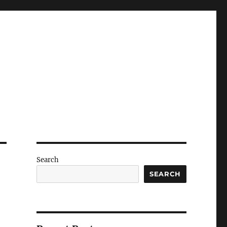
Search
SEARCH