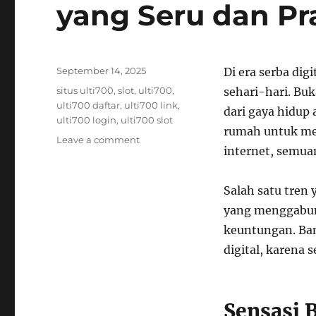
yang Seru dan Pr
Posted
September 14, 2025
Di era serba dig
on
Tags
situs ulti700
,
slot
,
ulti700
,
sehari-hari. Buk
ulti700 daftar
,
ulti700 link
,
dari gaya hidup
ulti700 login
,
ulti700 slot
rumah untuk men
on
Leave a comment
internet, semuan
Menikmati
Hiburan
Digital
Salah satu tren 
Modern
yang menggabun
yang
Seru
keuntungan. Ban
dan
digital, karena s
Praktis
Sensasi B