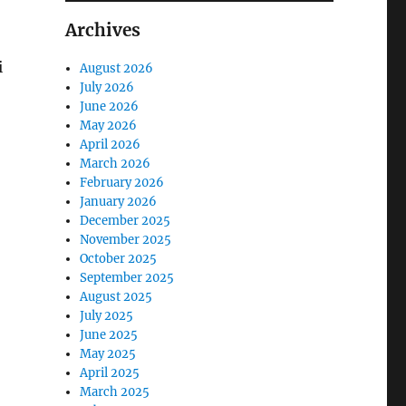
Archives
i
August 2026
July 2026
June 2026
May 2026
April 2026
March 2026
February 2026
January 2026
December 2025
November 2025
October 2025
September 2025
August 2025
July 2025
June 2025
May 2025
April 2025
March 2025