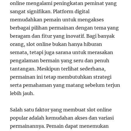
online mengalami peningkatan peminat yang
sangat signifikan. Platform digital
memudahkan pemain untuk mengakses
berbagai pilihan permainan dengan tema yang
beragam dan fitur yang inovatif. Bagi banyak
orang, slot online bukan hanya hiburan
semata, tetapi juga sarana untuk merasakan
pengalaman bermain yang seru dan penuh
tantangan. Meskipun terlihat sederhana,
permainan ini tetap membutuhkan strategi
serta pemahaman yang matang sebelum terjun
lebih jauh.
Salah satu faktor yang membuat slot online
popular adalah kemudahan akses dan variasi
permainannya. Pemain dapat menemukan