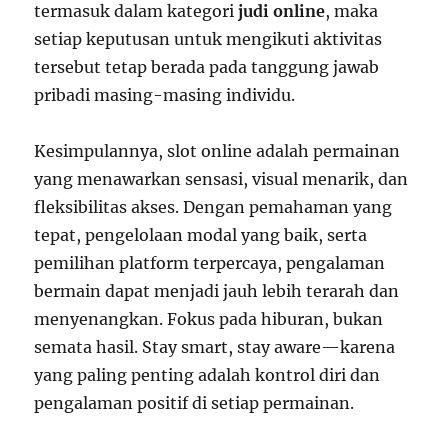
termasuk dalam kategori
judi online
, maka
setiap keputusan untuk mengikuti aktivitas
tersebut tetap berada pada tanggung jawab
pribadi masing-masing individu.
Kesimpulannya, slot online adalah permainan
yang menawarkan sensasi, visual menarik, dan
fleksibilitas akses. Dengan pemahaman yang
tepat, pengelolaan modal yang baik, serta
pemilihan platform terpercaya, pengalaman
bermain dapat menjadi jauh lebih terarah dan
menyenangkan. Fokus pada hiburan, bukan
semata hasil. Stay smart, stay aware—karena
yang paling penting adalah kontrol diri dan
pengalaman positif di setiap permainan.