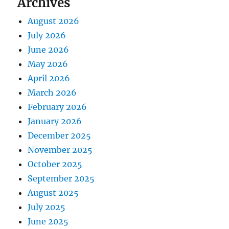
Archives
August 2026
July 2026
June 2026
May 2026
April 2026
March 2026
February 2026
January 2026
December 2025
November 2025
October 2025
September 2025
August 2025
July 2025
June 2025