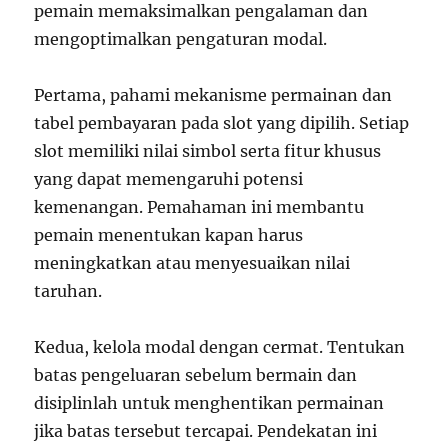
pemain memaksimalkan pengalaman dan
mengoptimalkan pengaturan modal.
Pertama, pahami mekanisme permainan dan
tabel pembayaran pada slot yang dipilih. Setiap
slot memiliki nilai simbol serta fitur khusus
yang dapat memengaruhi potensi
kemenangan. Pemahaman ini membantu
pemain menentukan kapan harus
meningkatkan atau menyesuaikan nilai
taruhan.
Kedua, kelola modal dengan cermat. Tentukan
batas pengeluaran sebelum bermain dan
disiplinlah untuk menghentikan permainan
jika batas tersebut tercapai. Pendekatan ini