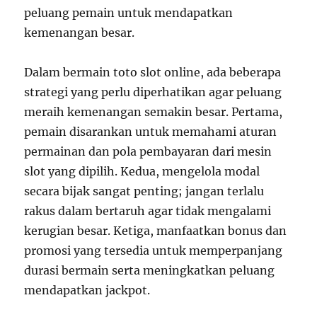
peluang pemain untuk mendapatkan
kemenangan besar.
Dalam bermain toto slot online, ada beberapa
strategi yang perlu diperhatikan agar peluang
meraih kemenangan semakin besar. Pertama,
pemain disarankan untuk memahami aturan
permainan dan pola pembayaran dari mesin
slot yang dipilih. Kedua, mengelola modal
secara bijak sangat penting; jangan terlalu
rakus dalam bertaruh agar tidak mengalami
kerugian besar. Ketiga, manfaatkan bonus dan
promosi yang tersedia untuk memperpanjang
durasi bermain serta meningkatkan peluang
mendapatkan jackpot.