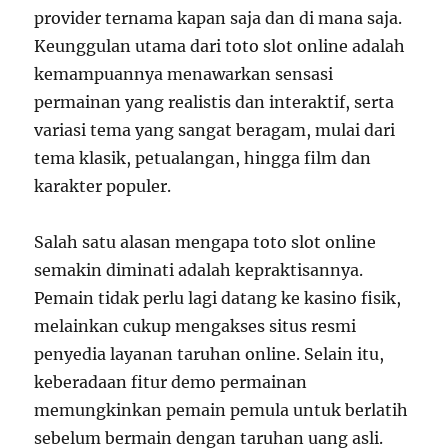
provider ternama kapan saja dan di mana saja.
Keunggulan utama dari toto slot online adalah
kemampuannya menawarkan sensasi
permainan yang realistis dan interaktif, serta
variasi tema yang sangat beragam, mulai dari
tema klasik, petualangan, hingga film dan
karakter populer.
Salah satu alasan mengapa toto slot online
semakin diminati adalah kepraktisannya.
Pemain tidak perlu lagi datang ke kasino fisik,
melainkan cukup mengakses situs resmi
penyedia layanan taruhan online. Selain itu,
keberadaan fitur demo permainan
memungkinkan pemain pemula untuk berlatih
sebelum bermain dengan taruhan uang asli.