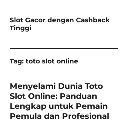
Slot Gacor dengan Cashback
Tinggi
Tag:
toto slot online
Menyelami Dunia Toto
Slot Online: Panduan
Lengkap untuk Pemain
Pemula dan Profesional