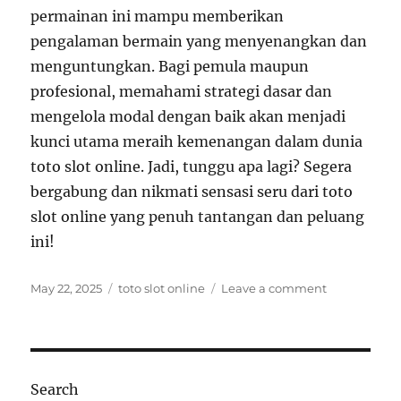
permainan ini mampu memberikan
pengalaman bermain yang menyenangkan dan
menguntungkan. Bagi pemula maupun
profesional, memahami strategi dasar dan
mengelola modal dengan baik akan menjadi
kunci utama meraih kemenangan dalam dunia
toto slot online. Jadi, tunggu apa lagi? Segera
bergabung dan nikmati sensasi seru dari toto
slot online yang penuh tantangan dan peluang
ini!
Posted
Tags
on
May 22, 2025
toto slot online
Leave a comment
on
Menyelami
Dunia
Toto
Slot
Online:
Search
Panduan