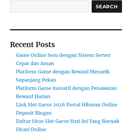
Lengkap
SEARCH
untuk
Pemain
Pemula
dan
Profesional
Recent Posts
Game Online Seru dengan Sistem Server
Cepat dan Aman
Platform Game dengan Reward Menarik
Sepanjang Pekan
Platform Game Inovatif dengan Penawaran
Reward Harian
Link Slot Gacor 2026 Portal Hiburan Online
Deposit Ringan
Daftar Situs Slot Gacor Hari Ini Yang Banyak
Dicari Online