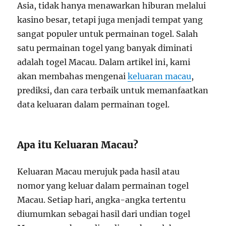
Asia, tidak hanya menawarkan hiburan melalui
kasino besar, tetapi juga menjadi tempat yang
sangat populer untuk permainan togel. Salah
satu permainan togel yang banyak diminati
adalah togel Macau. Dalam artikel ini, kami
akan membahas mengenai
keluaran macau
,
prediksi, dan cara terbaik untuk memanfaatkan
data keluaran dalam permainan togel.
Apa itu Keluaran Macau?
Keluaran Macau merujuk pada hasil atau
nomor yang keluar dalam permainan togel
Macau. Setiap hari, angka-angka tertentu
diumumkan sebagai hasil dari undian togel