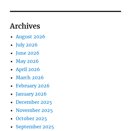
Archives
August 2026
July 2026
June 2026
May 2026
April 2026
March 2026
February 2026
January 2026
December 2025
November 2025
October 2025
September 2025