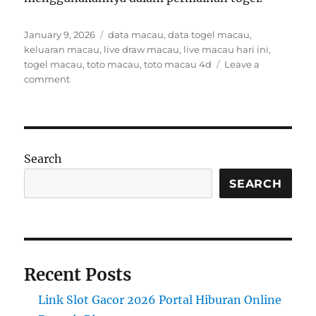
Posted
Tags
January 9, 2026
data macau
,
data togel macau
,
on
keluaran macau
,
live draw macau
,
live macau hari ini
,
togel macau
,
toto macau
,
toto macau 4d
Leave a
on
comment
Keluaran
Macau:
Panduan
Lengkap
untuk
Search
Para
Penggemar
SEARCH
Togel
Recent Posts
Link Slot Gacor 2026 Portal Hiburan Online