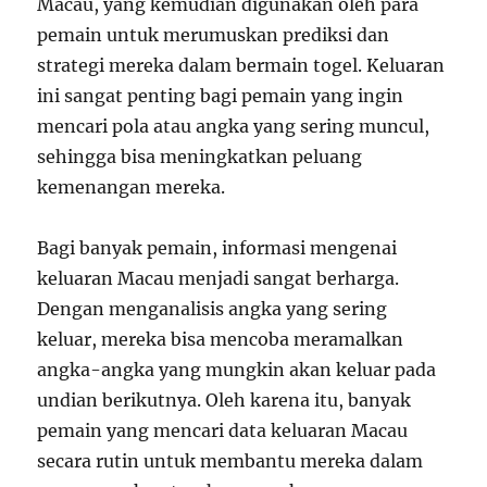
Macau, yang kemudian digunakan oleh para
pemain untuk merumuskan prediksi dan
strategi mereka dalam bermain togel. Keluaran
ini sangat penting bagi pemain yang ingin
mencari pola atau angka yang sering muncul,
sehingga bisa meningkatkan peluang
kemenangan mereka.
Bagi banyak pemain, informasi mengenai
keluaran Macau menjadi sangat berharga.
Dengan menganalisis angka yang sering
keluar, mereka bisa mencoba meramalkan
angka-angka yang mungkin akan keluar pada
undian berikutnya. Oleh karena itu, banyak
pemain yang mencari data keluaran Macau
secara rutin untuk membantu mereka dalam