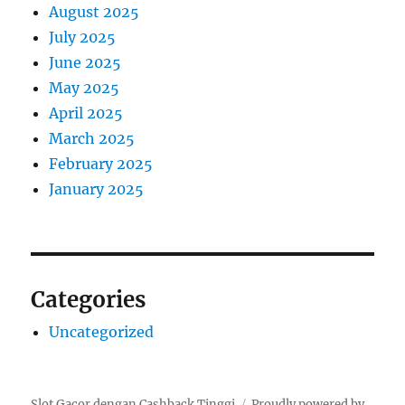
August 2025
July 2025
June 2025
May 2025
April 2025
March 2025
February 2025
January 2025
Categories
Uncategorized
Slot Gacor dengan Cashback Tinggi
Proudly powered by