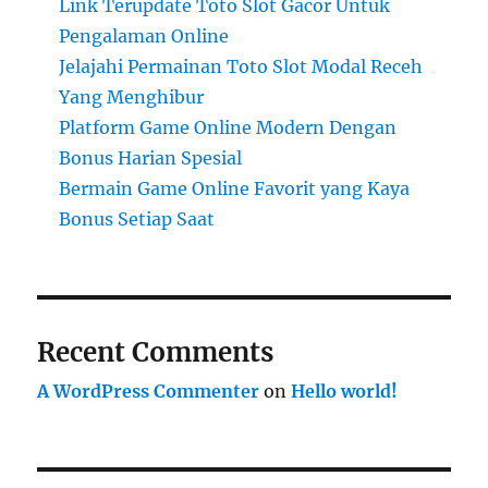
Link Terupdate Toto Slot Gacor Untuk
Pengalaman Online
Jelajahi Permainan Toto Slot Modal Receh
Yang Menghibur
Platform Game Online Modern Dengan
Bonus Harian Spesial
Bermain Game Online Favorit yang Kaya
Bonus Setiap Saat
Recent Comments
A WordPress Commenter
on
Hello world!