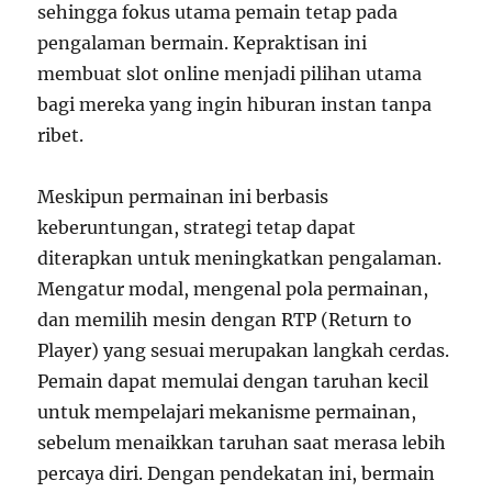
sehingga fokus utama pemain tetap pada
pengalaman bermain. Kepraktisan ini
membuat slot online menjadi pilihan utama
bagi mereka yang ingin hiburan instan tanpa
ribet.
Meskipun permainan ini berbasis
keberuntungan, strategi tetap dapat
diterapkan untuk meningkatkan pengalaman.
Mengatur modal, mengenal pola permainan,
dan memilih mesin dengan RTP (Return to
Player) yang sesuai merupakan langkah cerdas.
Pemain dapat memulai dengan taruhan kecil
untuk mempelajari mekanisme permainan,
sebelum menaikkan taruhan saat merasa lebih
percaya diri. Dengan pendekatan ini, bermain