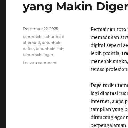
yang Makin Digema
Posted
December 22, 2025
Permainan toto 
on
Tags
tahunhoki
,
tahunhoki
memadukan strate
alternatif
,
tahunhoki
digital seperti 
daftar
,
tahunhoki link
,
lebih praktis, t
tahunhoki login
menebak angka, 
on
Leave a comment
Toto
terasa profesio
Online:
Hiburan
Daya tarik utama
Angka
Modern
lagi dibatasi r
yang
internet, siapa
Makin
tampilan yang b
Digemari
di
dirancang agar 
Era
berpengalaman. I