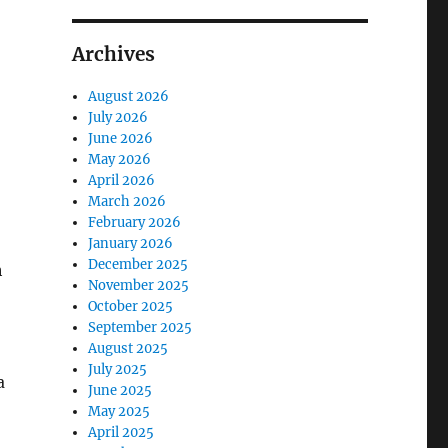
Archives
August 2026
July 2026
June 2026
May 2026
April 2026
March 2026
February 2026
January 2026
December 2025
h
November 2025
October 2025
September 2025
August 2025
July 2025
a
June 2025
May 2025
April 2025