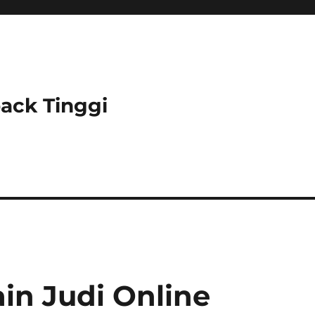
ack Tinggi
in Judi Online