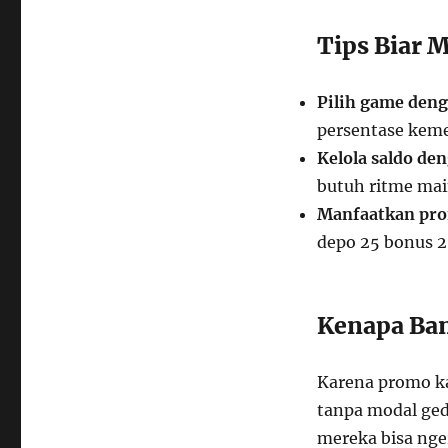
Tips Biar M
Pilih game deng
persentase kem
Kelola saldo den
butuh ritme main
Manfaatkan pro
depo 25 bonus 2
Kenapa Ban
Karena promo ka
tanpa modal gede
mereka bisa nge