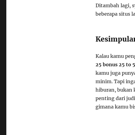
Ditambah lagi, 
beberapa situs l
Kesimpula
Kalau kamu peng
25 bonus 25 to 
kamu juga punya
minim. Tapi ing
hiburan, bukan 
penting dari jud
gimana kamu bis