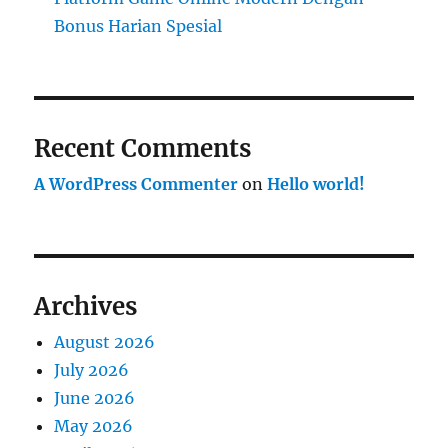
Bonus Harian Spesial
Recent Comments
A WordPress Commenter
on
Hello world!
Archives
August 2026
July 2026
June 2026
May 2026