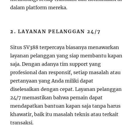
dalam platform mereka.
2.
LAYANAN PELANGGAN 24/7
Situs SV388 terpercaya biasanya menawarkan
layanan pelanggan yang siap membantu kapan
saja. Dengan adanya tim support yang
profesional dan responsif, setiap masalah atau
pertanyaan yang Anda miliki dapat
diselesaikan dengan cepat. Layanan pelanggan
24/7 memastikan bahwa pemain dapat
mendapatkan bantuan kapan saja tanpa harus
khawatir, baik itu masalah teknis atau terkait
transaksi.