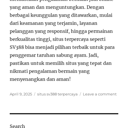
yang aman dan menguntungkan. Dengan
berbagai keunggulan yang ditawarkan, mulai
dari keamanan yang terjamin, layanan
pelanggan yang responsif, hingga permainan
berkualitas tinggi, situs terpercaya seperti
SV388 bisa menjadi pilihan terbaik untuk para
penggemar taruhan sabung ayam. Jadi,
pastikan untuk memilih situs yang tepat dan
nikmati pengalaman bermain yang
menyenangkan dan aman!
Posted
Tags
on
April 9, 2025
situs sv388 terpercaya
Leave a comment
on
Meng
Memil
Situs
SV388
Terpe
Search