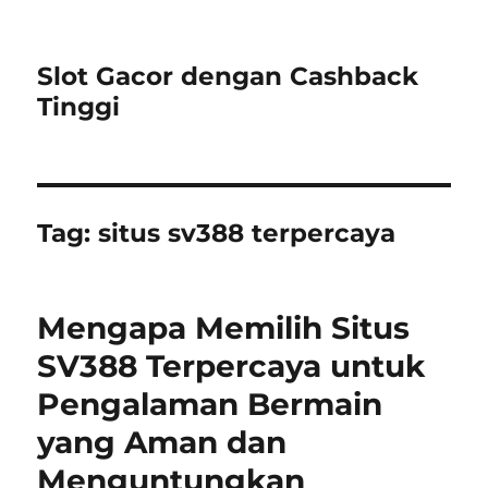
Slot Gacor dengan Cashback
Tinggi
Tag:
situs sv388 terpercaya
Mengapa Memilih Situs
SV388 Terpercaya untuk
Pengalaman Bermain
yang Aman dan
Menguntungkan