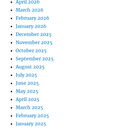
April 2026
March 2026
February 2026
January 2026
December 2025
November 2025
October 2025
September 2025
August 2025
July 2025
June 2025
May 2025
April 2025
March 2025
February 2025
January 2025