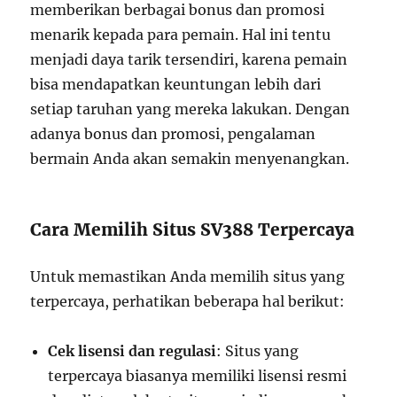
memberikan berbagai bonus dan promosi
menarik kepada para pemain. Hal ini tentu
menjadi daya tarik tersendiri, karena pemain
bisa mendapatkan keuntungan lebih dari
setiap taruhan yang mereka lakukan. Dengan
adanya bonus dan promosi, pengalaman
bermain Anda akan semakin menyenangkan.
Cara Memilih Situs SV388 Terpercaya
Untuk memastikan Anda memilih situs yang
terpercaya, perhatikan beberapa hal berikut:
Cek lisensi dan regulasi
: Situs yang
terpercaya biasanya memiliki lisensi resmi