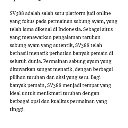
SV388 adalah salah satu platform judi online
yang fokus pada permainan sabung ayam, yang
telah lama dikenal di Indonesia. Sebagai situs
yang menawarkan pengalaman taruhan
sabung ayam yang autentik, SV388 telah
berhasil menarik perhatian banyak pemain di
seluruh dunia. Permainan sabung ayam yang
ditawarkan sangat menarik, dengan berbagai
pilihan taruhan dan aksi yang seru. Bagi
banyak pemain, SV388 menjadi tempat yang
ideal untuk menikmati taruhan dengan
berbagai opsi dan kualitas permainan yang
tinggi.