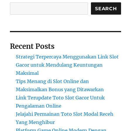
untuk
Peng
SEARCH
Berm
yang
Aman
dan
Meng
Recent Posts
Strategi Terpercaya Menggunakan Link Slot
Gacor untuk Mendulang Keuntungan
Maksimal
Tips Menang di Slot Online dan
Maksimalkan Bonus yang Ditawarkan
Link Terupdate Toto Slot Gacor Untuk
Pengalaman Online
Jelajahi Permainan Toto Slot Modal Receh
Yang Menghibur
Platform Game Online Modern Dengan