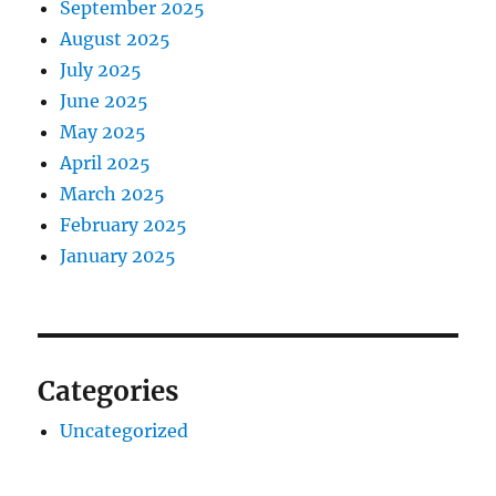
September 2025
August 2025
July 2025
June 2025
May 2025
April 2025
March 2025
February 2025
January 2025
Categories
Uncategorized