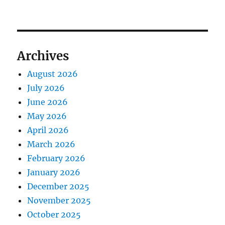
Archives
August 2026
July 2026
June 2026
May 2026
April 2026
March 2026
February 2026
January 2026
December 2025
November 2025
October 2025