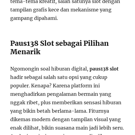
tema-tema kreatif, salah satunya slot dengan
tampilan grafis kece dan mekanisme yang
gampang dipahami.
Paus138 Slot sebagai Pilihan
Menarik
Ngomongin soal hiburan digital,
paus138 slot
hadir sebagai salah satu opsi yang cukup
populer. Kenapa? Karena platform ini
menghadirkan pengalaman bermain yang
nggak ribet, plus memberikan sensasi hiburan
yang bikin betah berlama-lama. Fiturnya
dikemas modern dengan tampilan visual yang
enak dilihat, bikin suasana main jadi lebih seru.