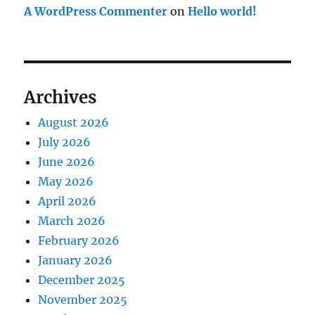
A WordPress Commenter
on
Hello world!
Archives
August 2026
July 2026
June 2026
May 2026
April 2026
March 2026
February 2026
January 2026
December 2025
November 2025