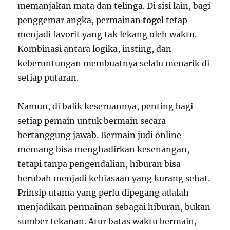
memanjakan mata dan telinga. Di sisi lain, bagi
penggemar angka, permainan
togel
tetap
menjadi favorit yang tak lekang oleh waktu.
Kombinasi antara logika, insting, dan
keberuntungan membuatnya selalu menarik di
setiap putaran.
Namun, di balik keseruannya, penting bagi
setiap pemain untuk bermain secara
bertanggung jawab. Bermain judi online
memang bisa menghadirkan kesenangan,
tetapi tanpa pengendalian, hiburan bisa
berubah menjadi kebiasaan yang kurang sehat.
Prinsip utama yang perlu dipegang adalah
menjadikan permainan sebagai hiburan, bukan
sumber tekanan. Atur batas waktu bermain,