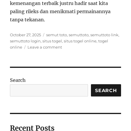
kemenangan terbaik justru hadir saat kita
paling rileks dan menikmati permainannya
tanpa tekanan.
Posted
Tags
October 27, 2025
semut toto
,
semuttoto
,
semuttoto link
,
on
semuttoto login
,
situs togel
,
situs togel online
,
togel
on
online
Leave a comment
Main
Tenang,
Hasil
Gampang:
Rahasia
Search
Seru
dari
SEARCH
Permainan
Online
Recent Posts