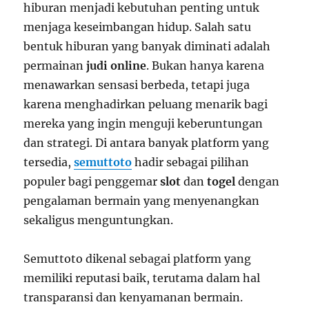
hiburan menjadi kebutuhan penting untuk
menjaga keseimbangan hidup. Salah satu
bentuk hiburan yang banyak diminati adalah
permainan
judi online
. Bukan hanya karena
menawarkan sensasi berbeda, tetapi juga
karena menghadirkan peluang menarik bagi
mereka yang ingin menguji keberuntungan
dan strategi. Di antara banyak platform yang
tersedia,
semuttoto
hadir sebagai pilihan
populer bagi penggemar
slot
dan
togel
dengan
pengalaman bermain yang menyenangkan
sekaligus menguntungkan.
Semuttoto dikenal sebagai platform yang
memiliki reputasi baik, terutama dalam hal
transparansi dan kenyamanan bermain.