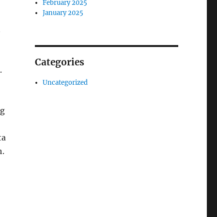
February 2025
January 2025
n
Categories
.
Uncategorized
ng
ta
h.