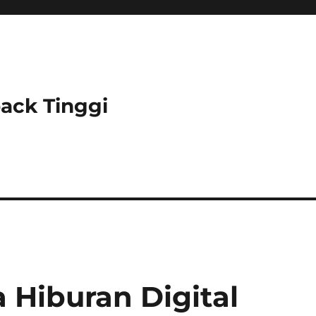
ack Tinggi
 Hiburan Digital