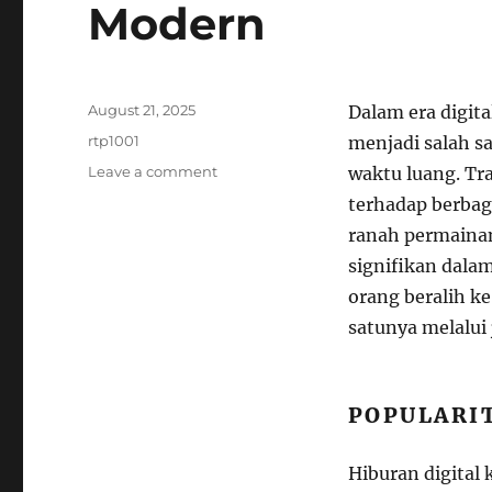
Modern
Posted
August 21, 2025
Dalam era digit
on
Tags
rtp1001
menjadi salah s
on
Leave a comment
waktu luang. Tr
Menjelajahi
terhadap berba
Dunia
ranah permaina
Hiburan
Digital
signifikan dala
Modern
orang beralih k
satunya melalui
POPULARI
Hiburan digital 