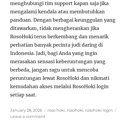
menghubungi tim support kapan saja jika
mengalami kendala atau membutuhkan
panduan. Dengan berbagai keunggulan yang
ditawarkan, tidak mengherankan jika
RosoHoki terus berkembang dan menarik
perhatian banyak pecinta judi daring di
Indonesia. Jadi, bagi Anda yang ingin
merasakan sensasi keberuntungan yang
berbeda, jangan ragu untuk mencoba
peruntungan lewat RosoHoki dan nikmati
kemudahan akses melalui RosoHoki login
setiap saat.
Posted
Tags
January 28, 2026
roso hoki
,
rosohoki
,
rosohoki login
on
on
Leave a comment
Cara
Mudah