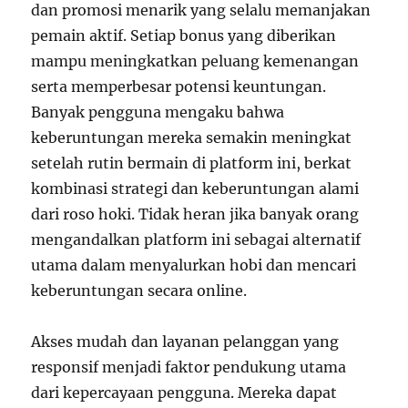
dan promosi menarik yang selalu memanjakan
pemain aktif. Setiap bonus yang diberikan
mampu meningkatkan peluang kemenangan
serta memperbesar potensi keuntungan.
Banyak pengguna mengaku bahwa
keberuntungan mereka semakin meningkat
setelah rutin bermain di platform ini, berkat
kombinasi strategi dan keberuntungan alami
dari roso hoki. Tidak heran jika banyak orang
mengandalkan platform ini sebagai alternatif
utama dalam menyalurkan hobi dan mencari
keberuntungan secara online.
Akses mudah dan layanan pelanggan yang
responsif menjadi faktor pendukung utama
dari kepercayaan pengguna. Mereka dapat