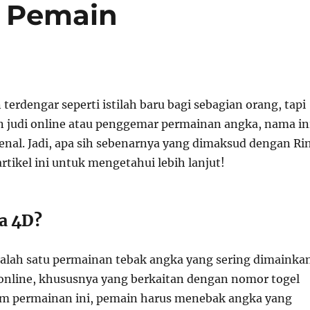
 Pemain
erdengar seperti istilah baru bagi sebagian orang, tapi
n judi online atau penggemar permainan angka, nama in
enal. Jadi, apa sih sebenarnya yang dimaksud dengan Ri
rtikel ini untuk mengetahui lebih lanjut!
na 4D?
salah satu permainan tebak angka yang sering dimainka
i online, khususnya yang berkaitan dengan nomor togel
lam permainan ini, pemain harus menebak angka yang