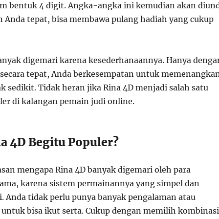
am bentuk 4 digit. Angka-angka ini kemudian akan diund
an Anda tepat, bisa membawa pulang hadiah yang cukup
banyak digemari karena kesederhanaannya. Hanya denga
secara tepat, Anda berkesempatan untuk memenangka
k sedikit. Tidak heran jika Rina 4D menjadi salah satu
er di kalangan pemain judi online.
a 4D Begitu Populer?
asan mengapa Rina 4D banyak digemari oleh para
ama, karena sistem permainannya yang simpel dan
 Anda tidak perlu punya banyak pengalaman atau
 untuk bisa ikut serta. Cukup dengan memilih kombinasi