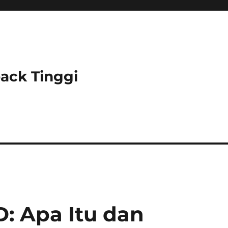
ack Tinggi
: Apa Itu dan