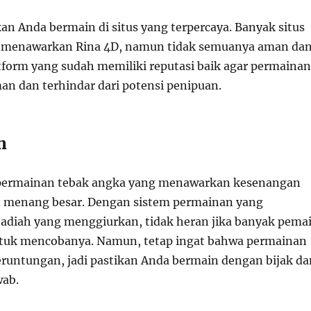
ikan Anda bermain di situs yang terpercaya. Banyak situs
ng menawarkan Rina 4D, namun tidak semuanya aman da
latform yang sudah memiliki reputasi baik agar permainan
an dan terhindar dari potensi penipuan.
n
 permainan tebak angka yang menawarkan kesenangan
 menang besar. Dengan sistem permainan yang
adiah yang menggiurkan, tidak heran jika banyak pema
ntuk mencobanya. Namun, tetap ingat bahwa permainan
beruntungan, jadi pastikan Anda bermain dengan bijak da
wab.