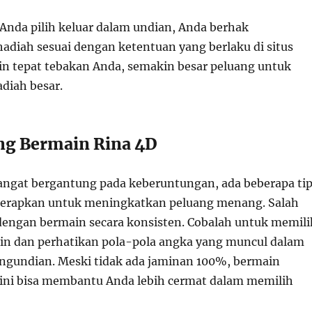
 Anda pilih keluar dalam undian, Anda berhak
iah sesuai dengan ketentuan yang berlaku di situs
in tepat tebakan Anda, semakin besar peluang untuk
diah besar.
ng Bermain Rina 4D
angat bergantung pada keberuntungan, ada beberapa ti
 terapkan untuk meningkatkan peluang menang. Salah
dengan bermain secara konsisten. Cobalah untuk memili
tin dan perhatikan pola-pola angka yang muncul dalam
engundian. Meski tidak ada jaminan 100%, bermain
 ini bisa membantu Anda lebih cermat dalam memilih