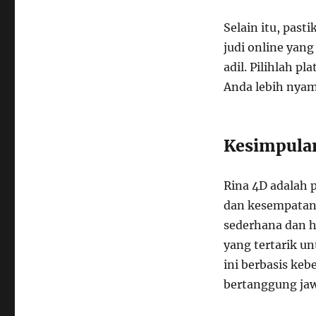
Selain itu, past
judi online ya
adil. Pilihlah p
Anda lebih nyam
Kesimpula
Rina 4D adalah
dan kesempatan
sederhana dan h
yang tertarik u
ini berbasis ke
bertanggung ja