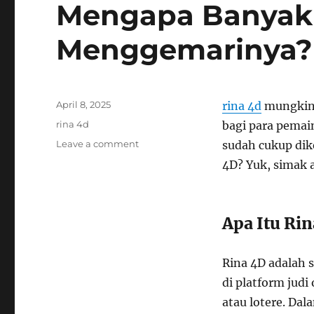
Mengapa Banyak
Menggemarinya?
Posted
April 8, 2025
rina 4d
mungkin t
on
Tags
rina 4d
bagi para pemai
on
Leave a comment
sudah cukup dik
Mengenal
4D? Yuk, simak a
Rina
4D:
Apa
Itu
Apa Itu Ri
dan
Mengapa
Banyak
Rina 4D adalah 
Pemain
di platform jud
Menggemarinya?
atau lotere. Da