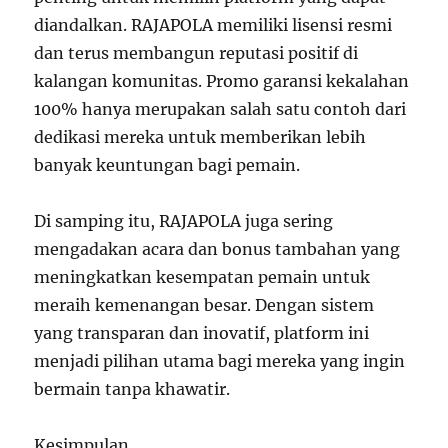
diandalkan. RAJAPOLA memiliki lisensi resmi
dan terus membangun reputasi positif di
kalangan komunitas. Promo garansi kekalahan
100% hanya merupakan salah satu contoh dari
dedikasi mereka untuk memberikan lebih
banyak keuntungan bagi pemain.
Di samping itu, RAJAPOLA juga sering
mengadakan acara dan bonus tambahan yang
meningkatkan kesempatan pemain untuk
meraih kemenangan besar. Dengan sistem
yang transparan dan inovatif, platform ini
menjadi pilihan utama bagi mereka yang ingin
bermain tanpa khawatir.
Kesimpulan