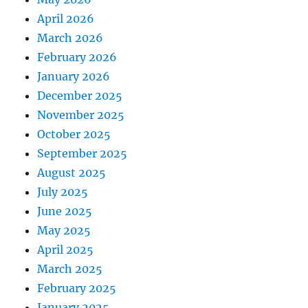
April 2026
March 2026
February 2026
January 2026
December 2025
November 2025
October 2025
September 2025
August 2025
July 2025
June 2025
May 2025
April 2025
March 2025
February 2025
January 2025