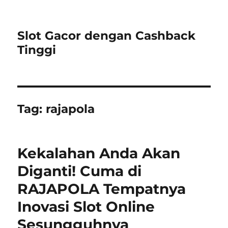
Slot Gacor dengan Cashback
Tinggi
Tag:
rajapola
Kekalahan Anda Akan
Diganti! Cuma di
RAJAPOLA Tempatnya
Inovasi Slot Online
Sesungguhnya