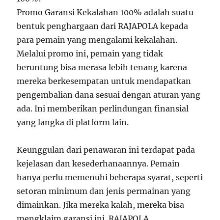
Promo Garansi Kekalahan 100% adalah suatu
bentuk penghargaan dari RAJAPOLA kepada
para pemain yang mengalami kekalahan.
Melalui promo ini, pemain yang tidak
beruntung bisa merasa lebih tenang karena
mereka berkesempatan untuk mendapatkan
pengembalian dana sesuai dengan aturan yang
ada. Ini memberikan perlindungan finansial
yang langka di platform lain.
Keunggulan dari penawaran ini terdapat pada
kejelasan dan kesederhanaannya. Pemain
hanya perlu memenuhi beberapa syarat, seperti
setoran minimum dan jenis permainan yang
dimainkan. Jika mereka kalah, mereka bisa
mengklaim garansi ini. RAJAPOLA