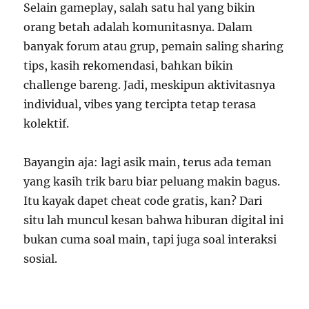
Selain gameplay, salah satu hal yang bikin
orang betah adalah komunitasnya. Dalam
banyak forum atau grup, pemain saling sharing
tips, kasih rekomendasi, bahkan bikin
challenge bareng. Jadi, meskipun aktivitasnya
individual, vibes yang tercipta tetap terasa
kolektif.
Bayangin aja: lagi asik main, terus ada teman
yang kasih trik baru biar peluang makin bagus.
Itu kayak dapet cheat code gratis, kan? Dari
situ lah muncul kesan bahwa hiburan digital ini
bukan cuma soal main, tapi juga soal interaksi
sosial.