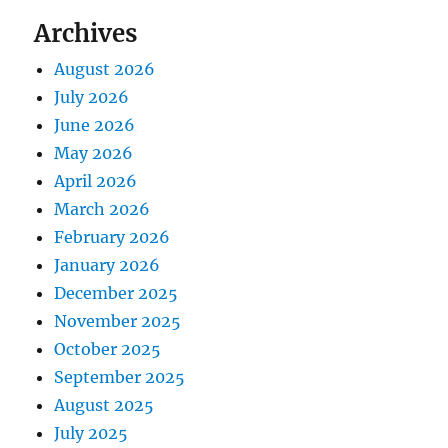
Archives
August 2026
July 2026
June 2026
May 2026
April 2026
March 2026
February 2026
January 2026
December 2025
November 2025
October 2025
September 2025
August 2025
July 2025