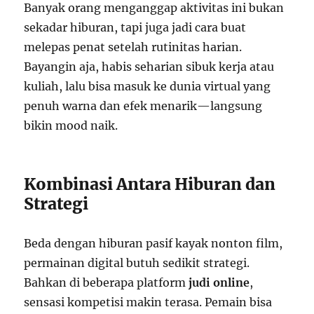
Banyak orang menganggap aktivitas ini bukan
sekadar hiburan, tapi juga jadi cara buat
melepas penat setelah rutinitas harian.
Bayangin aja, habis seharian sibuk kerja atau
kuliah, lalu bisa masuk ke dunia virtual yang
penuh warna dan efek menarik—langsung
bikin mood naik.
Kombinasi Antara Hiburan dan
Strategi
Beda dengan hiburan pasif kayak nonton film,
permainan digital butuh sedikit strategi.
Bahkan di beberapa platform
judi online
,
sensasi kompetisi makin terasa. Pemain bisa