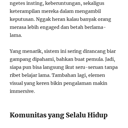
ngetes insting, keberuntungan, sekaligus
keterampilan mereka dalam mengambil
keputusan. Nggak heran kalau banyak orang
merasa lebih engaged dan betah berlama-
lama.
Yang menarik, sistem ini sering dirancang biar
gampang dipahami, bahkan buat pemula. Jadi,
siapa pun bisa langsung ikut seru-seruan tanpa
ribet belajar lama. Tambahan lagi, elemen
visual yang keren bikin pengalaman makin
immersive.
Komunitas yang Selalu Hidup