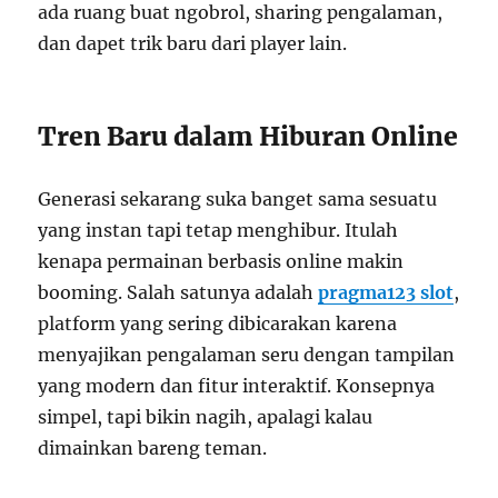
ada ruang buat ngobrol, sharing pengalaman,
dan dapet trik baru dari player lain.
Tren Baru dalam Hiburan Online
Generasi sekarang suka banget sama sesuatu
yang instan tapi tetap menghibur. Itulah
kenapa permainan berbasis online makin
booming. Salah satunya adalah
pragma123 slot
,
platform yang sering dibicarakan karena
menyajikan pengalaman seru dengan tampilan
yang modern dan fitur interaktif. Konsepnya
simpel, tapi bikin nagih, apalagi kalau
dimainkan bareng teman.