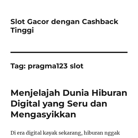
Slot Gacor dengan Cashback
Tinggi
Tag:
pragma123 slot
Menjelajah Dunia Hiburan
Digital yang Seru dan
Mengasyikkan
Di era digital kayak sekarang, hiburan nggak