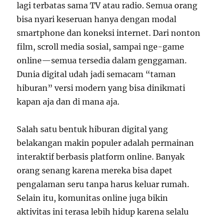
lagi terbatas sama TV atau radio. Semua orang
bisa nyari keseruan hanya dengan modal
smartphone dan koneksi internet. Dari nonton
film, scroll media sosial, sampai nge-game
online—semua tersedia dalam genggaman.
Dunia digital udah jadi semacam “taman
hiburan” versi modern yang bisa dinikmati
kapan aja dan di mana aja.
Salah satu bentuk hiburan digital yang
belakangan makin populer adalah permainan
interaktif berbasis platform online. Banyak
orang senang karena mereka bisa dapet
pengalaman seru tanpa harus keluar rumah.
Selain itu, komunitas online juga bikin
aktivitas ini terasa lebih hidup karena selalu