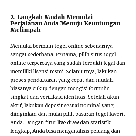
2. Langkah Mudah Memulai
Perjalanan Anda Menuju Keuntungan
Melimpah
Memulai bermain togel online sebenarnya
sangat sederhana. Pertama, pilih situs togel
online terpercaya yang sudah terbukti legal dan
memiliki lisensi resmi. Selanjutnya, lakukan
proses pendaftaran yang cepat dan mudah,
biasanya cukup dengan mengisi formulir
singkat dan verifikasi identitas. Setelah akun
aktif, lakukan deposit sesuai nominal yang
diinginkan dan mulai pilih pasaran togel favorit
Anda. Dengan fitur live draw dan statistik
lengkap, Anda bisa menganalisis peluang dan