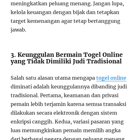
meningkatkan peluang menang. Jangan lupa,
kelola keuangan dengan bijak dan tetapkan
target kemenangan agar tetap bertanggung
jawab.
3. Keunggulan Bermain Togel Online
yang Tidak Dimiliki Judi Tradisional
Salah satu alasan utama mengapa
togel online
diminati adalah keunggulannya dibanding judi
tradisional. Pertama, keamanan dan privasi
pemain lebih terjamin karena semua transaksi
dilakukan secara elektronik dengan sistem
enkripsi canggih. Kedua, variasi pasaran yang
luas memungkinkan pemain memilih angka
dari berbagai negara dengan peluang menang