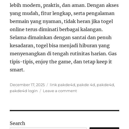
lebih modern, praktis, dan aman. Dengan akses
yang mudah, fitur lengkap, serta pengalaman
bermain yang nyaman, tidak heran jika togel
online terus diminati berbagai kalangan.
Selama dimainkan dengan santai dan penuh
kesadaran, togel bisa menjadi hiburan yang
menyenangkan di tengah rutinitas harian. Gas
tipis-tipis, enjoy the game, dan tetap keep it
smart.
Posted
Tags
December 17, 2025
link pakde4d
,
pakde 4d
,
pakde4d
,
on
on
pakde4d login
Leave a comment
Serunya
Main
Togel
Online
di
Search
Era