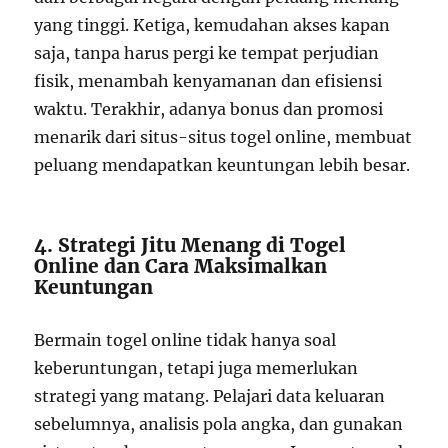
yang tinggi. Ketiga, kemudahan akses kapan
saja, tanpa harus pergi ke tempat perjudian
fisik, menambah kenyamanan dan efisiensi
waktu. Terakhir, adanya bonus dan promosi
menarik dari situs-situs togel online, membuat
peluang mendapatkan keuntungan lebih besar.
4. Strategi Jitu Menang di Togel
Online dan Cara Maksimalkan
Keuntungan
Bermain togel online tidak hanya soal
keberuntungan, tetapi juga memerlukan
strategi yang matang. Pelajari data keluaran
sebelumnya, analisis pola angka, dan gunakan