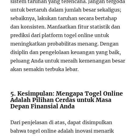
sistem taruhan yang terencana. Jangan tergoda
untuk bertaruh dalam jumlah besar sekaligus;
sebaiknya, lakukan taruhan secara bertahap
dan konsisten. Manfaatkan fitur statistik dan
prediksi dari platform togel online untuk
meningkatkan probabilitas menang. Dengan
disiplin dan pengelolaan keuangan yang baik,
peluang Anda untuk meraih kemenangan besar
akan semakin terbuka lebar.
5. Kesimpulan: Mengapa Togel Online
Adalah Pilihan Cerdas untuk Masa
Depan Finansial Anda
Dari penjelasan di atas, dapat disimpulkan
bahwa togel online adalah inovasi menarik