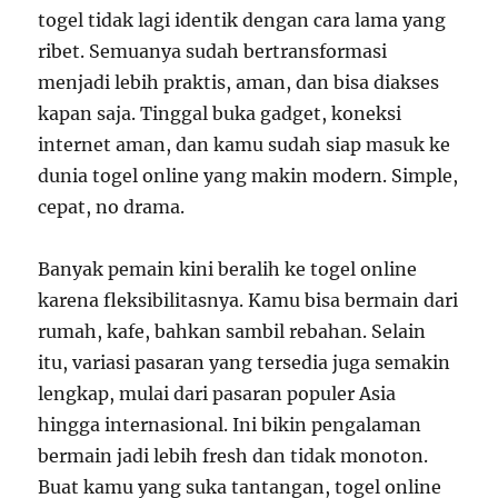
togel tidak lagi identik dengan cara lama yang
ribet. Semuanya sudah bertransformasi
menjadi lebih praktis, aman, dan bisa diakses
kapan saja. Tinggal buka gadget, koneksi
internet aman, dan kamu sudah siap masuk ke
dunia togel online yang makin modern. Simple,
cepat, no drama.
Banyak pemain kini beralih ke togel online
karena fleksibilitasnya. Kamu bisa bermain dari
rumah, kafe, bahkan sambil rebahan. Selain
itu, variasi pasaran yang tersedia juga semakin
lengkap, mulai dari pasaran populer Asia
hingga internasional. Ini bikin pengalaman
bermain jadi lebih fresh dan tidak monoton.
Buat kamu yang suka tantangan, togel online