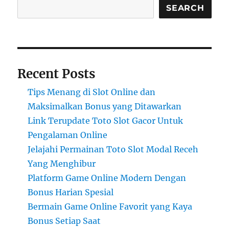
Digital
SEARCH
yang
Serba
Praktis
Recent Posts
Tips Menang di Slot Online dan
Maksimalkan Bonus yang Ditawarkan
Link Terupdate Toto Slot Gacor Untuk
Pengalaman Online
Jelajahi Permainan Toto Slot Modal Receh
Yang Menghibur
Platform Game Online Modern Dengan
Bonus Harian Spesial
Bermain Game Online Favorit yang Kaya
Bonus Setiap Saat