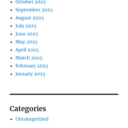
October 2025
September 2025
August 2025
July 2025
June 2025
May 2025
April 2025
March 2025
February 2025
January 2025
Categories
Uncategorized