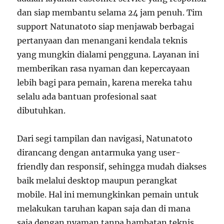
dan siap membantu selama 24 jam penuh. Tim
support Natunatoto siap menjawab berbagai
pertanyaan dan menangani kendala teknis
yang mungkin dialami pengguna. Layanan ini
memberikan rasa nyaman dan kepercayaan
lebih bagi para pemain, karena mereka tahu
selalu ada bantuan profesional saat
dibutuhkan.
Dari segi tampilan dan navigasi, Natunatoto
dirancang dengan antarmuka yang user-
friendly dan responsif, sehingga mudah diakses
baik melalui desktop maupun perangkat
mobile. Hal ini memungkinkan pemain untuk
melakukan taruhan kapan saja dan di mana
saja dengan nyaman tanpa hambatan teknis.