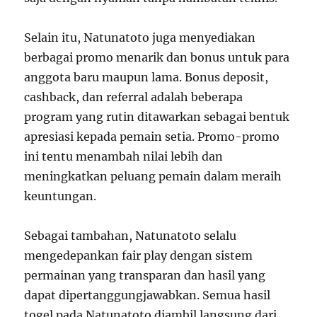
Selain itu, Natunatoto juga menyediakan
berbagai promo menarik dan bonus untuk para
anggota baru maupun lama. Bonus deposit,
cashback, dan referral adalah beberapa
program yang rutin ditawarkan sebagai bentuk
apresiasi kepada pemain setia. Promo-promo
ini tentu menambah nilai lebih dan
meningkatkan peluang pemain dalam meraih
keuntungan.
Sebagai tambahan, Natunatoto selalu
mengedepankan fair play dengan sistem
permainan yang transparan dan hasil yang
dapat dipertanggungjawabkan. Semua hasil
togel pada Natunatoto diambil langsung dari