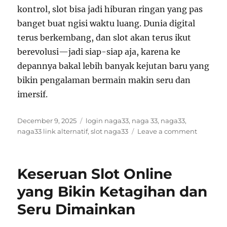
kontrol, slot bisa jadi hiburan ringan yang pas
banget buat ngisi waktu luang. Dunia digital
terus berkembang, dan slot akan terus ikut
berevolusi—jadi siap-siap aja, karena ke
depannya bakal lebih banyak kejutan baru yang
bikin pengalaman bermain makin seru dan
imersif.
Posted
Tags
December 9, 2025
login naga33
,
naga 33
,
naga33
,
on
on
naga33 link alternatif
,
slot naga33
Leave a comment
Keserua
Bermain
Slot
Keseruan Slot Online
Online
di
yang Bikin Ketagihan dan
Era
Seru Dimainkan
Digital