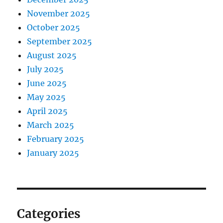
November 2025
October 2025
September 2025
August 2025
July 2025
June 2025
May 2025
April 2025
March 2025
February 2025
January 2025
Categories