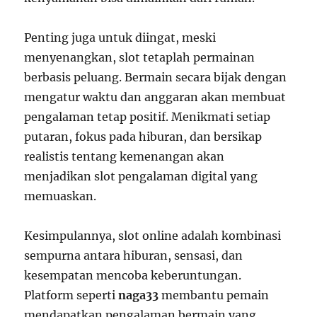
Penting juga untuk diingat, meski
menyenangkan, slot tetaplah permainan
berbasis peluang. Bermain secara bijak dengan
mengatur waktu dan anggaran akan membuat
pengalaman tetap positif. Menikmati setiap
putaran, fokus pada hiburan, dan bersikap
realistis tentang kemenangan akan
menjadikan slot pengalaman digital yang
memuaskan.
Kesimpulannya, slot online adalah kombinasi
sempurna antara hiburan, sensasi, dan
kesempatan mencoba keberuntungan.
Platform seperti
naga33
membantu pemain
mendapatkan pengalaman bermain yang