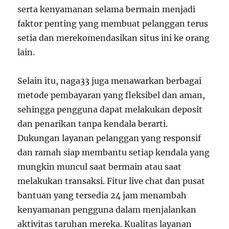
serta kenyamanan selama bermain menjadi
faktor penting yang membuat pelanggan terus
setia dan merekomendasikan situs ini ke orang
lain.
Selain itu, naga33 juga menawarkan berbagai
metode pembayaran yang fleksibel dan aman,
sehingga pengguna dapat melakukan deposit
dan penarikan tanpa kendala berarti.
Dukungan layanan pelanggan yang responsif
dan ramah siap membantu setiap kendala yang
mungkin muncul saat bermain atau saat
melakukan transaksi. Fitur live chat dan pusat
bantuan yang tersedia 24 jam menambah
kenyamanan pengguna dalam menjalankan
aktivitas taruhan mereka. Kualitas layanan