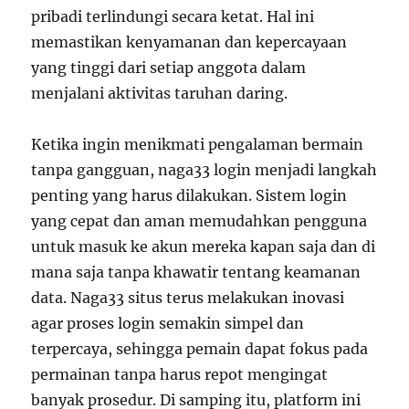
pribadi terlindungi secara ketat. Hal ini
memastikan kenyamanan dan kepercayaan
yang tinggi dari setiap anggota dalam
menjalani aktivitas taruhan daring.
Ketika ingin menikmati pengalaman bermain
tanpa gangguan, naga33 login menjadi langkah
penting yang harus dilakukan. Sistem login
yang cepat dan aman memudahkan pengguna
untuk masuk ke akun mereka kapan saja dan di
mana saja tanpa khawatir tentang keamanan
data. Naga33 situs terus melakukan inovasi
agar proses login semakin simpel dan
terpercaya, sehingga pemain dapat fokus pada
permainan tanpa harus repot mengingat
banyak prosedur. Di samping itu, platform ini