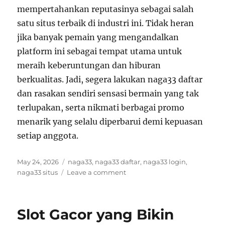
mempertahankan reputasinya sebagai salah
satu situs terbaik di industri ini. Tidak heran
jika banyak pemain yang mengandalkan
platform ini sebagai tempat utama untuk
meraih keberuntungan dan hiburan
berkualitas. Jadi, segera lakukan naga33 daftar
dan rasakan sendiri sensasi bermain yang tak
terlupakan, serta nikmati berbagai promo
menarik yang selalu diperbarui demi kepuasan
setiap anggota.
Posted
Tags
May 24, 2026
naga33
,
naga33 daftar
,
naga33 login
,
on
on
naga33 situs
Leave a comment
Pelajari
Rahasia
Angka
Slot Gacor yang Bikin
Togel
4D