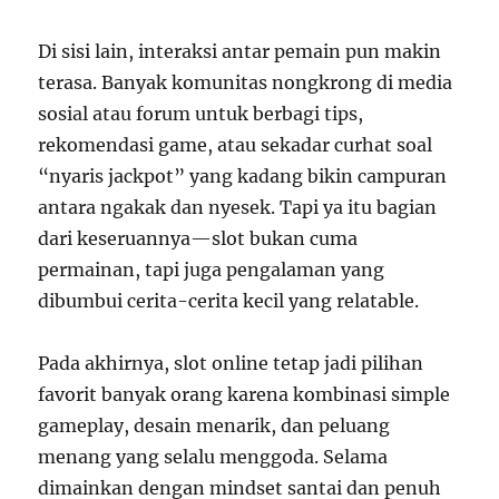
Di sisi lain, interaksi antar pemain pun makin
terasa. Banyak komunitas nongkrong di media
sosial atau forum untuk berbagi tips,
rekomendasi game, atau sekadar curhat soal
“nyaris jackpot” yang kadang bikin campuran
antara ngakak dan nyesek. Tapi ya itu bagian
dari keseruannya—slot bukan cuma
permainan, tapi juga pengalaman yang
dibumbui cerita-cerita kecil yang relatable.
Pada akhirnya, slot online tetap jadi pilihan
favorit banyak orang karena kombinasi simple
gameplay, desain menarik, dan peluang
menang yang selalu menggoda. Selama
dimainkan dengan mindset santai dan penuh