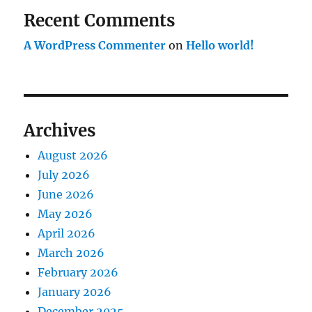
Recent Comments
A WordPress Commenter
on
Hello world!
Archives
August 2026
July 2026
June 2026
May 2026
April 2026
March 2026
February 2026
January 2026
December 2025