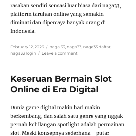
rasakan sendiri sensasi luar biasa dari naga33,
platform taruhan online yang semakin
diminati dan dipercaya banyak orang di
Indonesia.
Posted
Tags
February 12, 2026
naga 33
,
naga33
,
naga33 daftar
,
on
on
naga33 login
Leave a comment
Slot
Gacor
yang
Keseruan Bermain Slot
Bikin
Menang
Online di Era Digital
Beruntun
Dunia game digital makin hari makin
berkembang, dan salah satu genre yang nggak
pernah kehilangan spotlight adalah permainan
slot. Meski konsepnya sederhana—putar