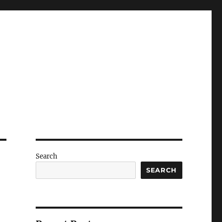
Search
SEARCH