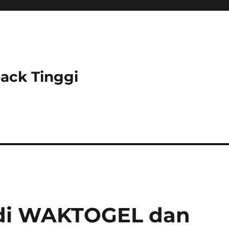
ack Tinggi
 di WAKTOGEL dan