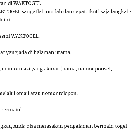
aran di WAKTOGEL
KTOGEL sangatlah mudah dan cepat. Ikuti saja langkah
 ini:
 resmi WAKTOGEL.
tar yang ada di halaman utama.
ngan informasi yang akurat (nama, nomor ponsel,
melalui email atau nomor telepon.
 bermain!
gkat, Anda bisa merasakan pengalaman bermain togel