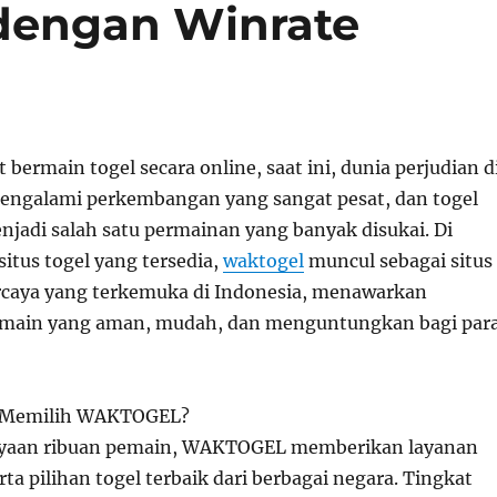
 dengan Winrate
t bermain togel secara online, saat ini, dunia perjudian d
mengalami perkembangan yang sangat pesat, dan togel
njadi salah satu permainan yang banyak disukai. Di
situs togel yang tersedia,
waktogel
muncul sebagai situs
rcaya yang terkemuka di Indonesia, menawarkan
main yang aman, mudah, dan menguntungkan bagi par
 Memilih WAKTOGEL?
yaan ribuan pemain, WAKTOGEL memberikan layanan
rta pilihan togel terbaik dari berbagai negara. Tingkat