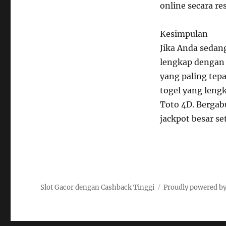
online secara r
Kesimpulan
Jika Anda sedang
lengkap dengan 
yang paling tep
togel yang len
Toto 4D. Berga
jackpot besar s
Slot Gacor dengan Cashback Tinggi
Proudly powered b