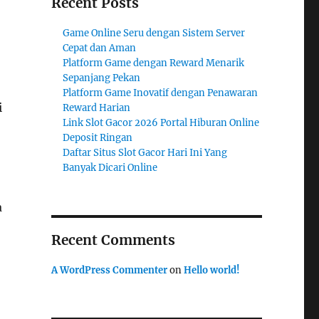
Recent Posts
Game Online Seru dengan Sistem Server
Cepat dan Aman
Platform Game dengan Reward Menarik
Sepanjang Pekan
Platform Game Inovatif dengan Penawaran
i
Reward Harian
Link Slot Gacor 2026 Portal Hiburan Online
Deposit Ringan
Daftar Situs Slot Gacor Hari Ini Yang
Banyak Dicari Online
a
Recent Comments
A WordPress Commenter
on
Hello world!