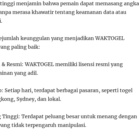
tinggi menjamin bahwa pemain dapat memasang angka
tanpa merasa khawatir tentang keamanan data atau
.
 sejumlah keunggulan yang menjadikan WAKTOGEL
yang paling baik:
a & Resmi: WAKTOGEL memiliki lisensi resmi yang
nan yang adil.
 Setiap hari, terdapat berbagai pasaran, seperti togel
kong, Sydney, dan lokal.
 Tinggi: Terdapat peluang besar untuk menang dengan
 yang tidak terpengaruh manipulasi.