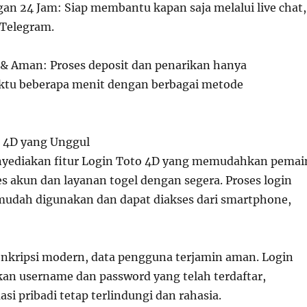
an 24 Jam: Siap membantu kapan saja melalui live chat,
 Telegram.
 & Aman: Proses deposit dan penarikan hanya
tu beberapa menit dengan berbagai metode
o 4D yang Unggul
diakan fitur Login Toto 4D yang memudahkan pemai
 akun dan layanan togel dengan segera. Proses login
mudah digunakan dan dapat diakses dari smartphone,
nkripsi modern, data pengguna terjamin aman. Login
n username dan password yang telah terdaftar,
si pribadi tetap terlindungi dan rahasia.