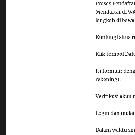
Proses Pendaft
Mendaftar di WA
langkah di bawah
Kunjungi situs
Klik tombol Daf
Isi formulir de
rekening).
Verifikasi akun 
Login dan mulai
Dalam waktu sin