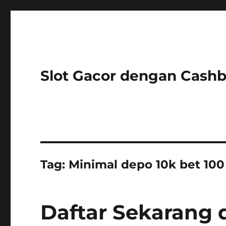
Slot Gacor dengan Cashb
Tag:
Minimal depo 10k bet 100
Daftar Sekarang